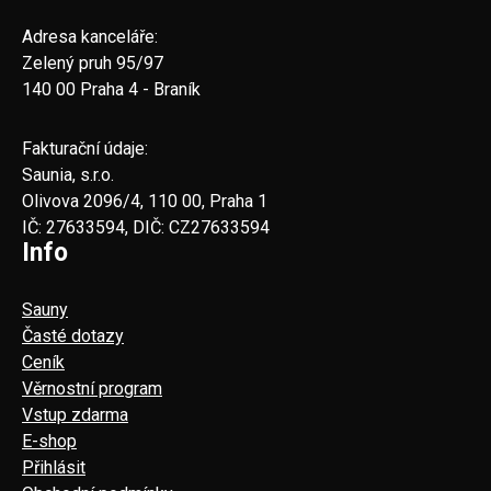
Adresa kanceláře:
Zelený pruh 95/97
140 00 Praha 4 - Braník
Fakturační údaje:
Saunia, s.r.o.
Olivova 2096/4, 110 00, Praha 1
IČ: 27633594, DIČ: CZ27633594
Info
Sauny
Časté dotazy
Ceník
Věrnostní program
Vstup zdarma
E-shop
Přihlásit