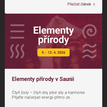
Přečíst článek
Elementy přírody v Saunii
Čtyři živly – čtyři dny plné síly a harmonie
Přijďte načerpat energii přímo ze...