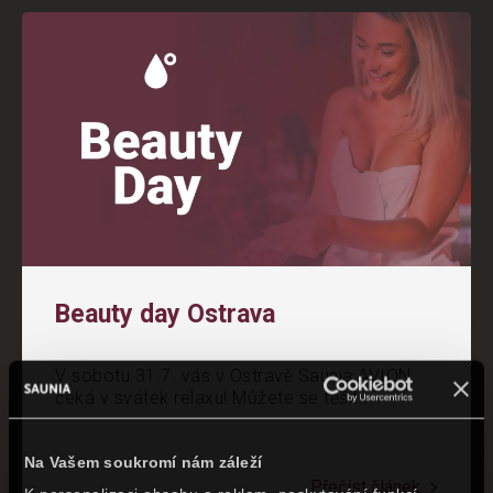
Beauty day Ostrava
V sobotu 31.7. vás v Ostravě Saunia AVION
čeká v svátek relaxu! Můžete se těšit...
Na Vašem soukromí nám záleží
Přečíst článek