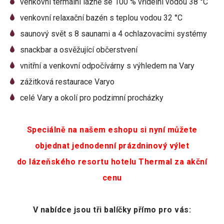
venkovní termální lázně se 100 % vřídelní vodou 38 °C
venkovní relaxační bazén s teplou vodou 32 °C
saunový svět s 8 saunami a 4 ochlazovacími systémy
snackbar a osvěžující občerstvení
vnitřní a venkovní odpočívárny s výhledem na Vary
zážitková restaurace Varyo
celé Vary a okolí pro podzimní procházky
Speciálně na našem eshopu si nyní můžete
objednat jednodenní prázdninový výlet
do lázeňského resortu hotelu Thermal za akční
cenu
V nabídce jsou tři balíčky přímo pro vás: