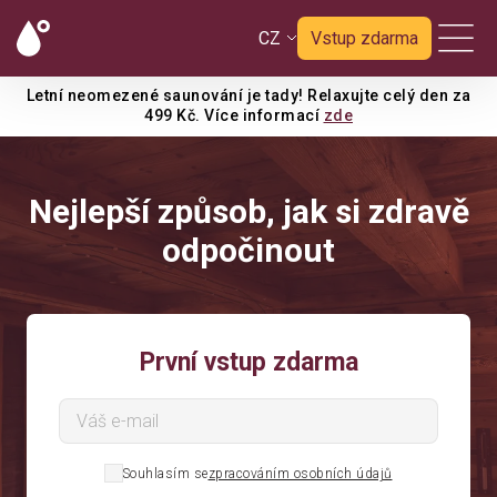
CZ
Vstup zdarma
Letní neomezené saunování je tady! Relaxujte celý den za
499 Kč. Více informací
zde
Nejlepší způsob, jak si zdravě
odpočinout
První vstup zdarma
Souhlasím se
zpracováním osobních údajů