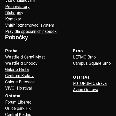
Vše o saunování
Pro investory
Dluhopisy
Kontakty
Vnitřní oznamovací systém
Pravidla speciálních nabídek
Pobočky
Praha
Brno
Westfield Černý Most
LETMO Brno
Westfield Chodov
Campus Square Brno
Galerie Harfa
Centrum Krakov
Ostrava
Galerie Butovice
FUTURUM Ostrava
VIVO! Hostivař
Avion Ostrava
Ostatní
Forum Liberec
Orlice park HK
Central Kladno