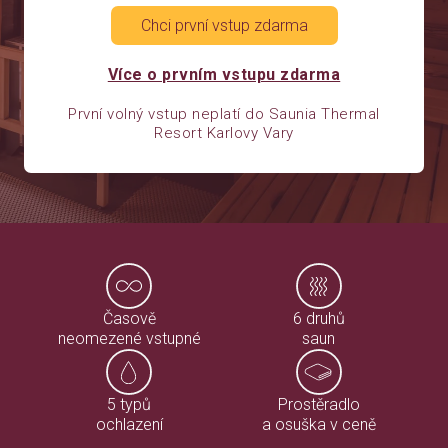
Více o prvním vstupu zdarma
První volný vstup neplatí do Saunia Thermal
Resort Karlovy Vary
Časově
6 druhů
neomezené vstupné
saun
5 typů
Prostěradlo
ochlazení
a osuška v ceně