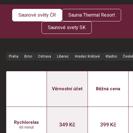
Saunové světy ČR
Saunia Thermal Resort
Saunové svety SK
Praha
Brno
Ostrava
Liberec
Hradec Králové
Kladno
České
Věrnostní účet
Běžná cena
Rychlorelax
349 Kč
399 Kč
60 minut