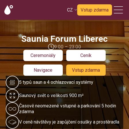
CZ
Vstup zdarma
Saunia Forum Liberec
9:00 – 23:00
Ceremoniály
Ceník
Navigace
Vstup zdarma
5 typů saun a 4 ochlazovací systémy
Saunový svět o velikosti 900 m²
Časově neomezené vstupné a parkování 5 hodin
zdarma
V ceně návštěvy je zapůjčení osušky a prostěradla