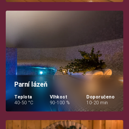
Parní lázeň
Teplota
Vlhkost
Doporučeno
40-50 °C
90-100 %
10-20 min