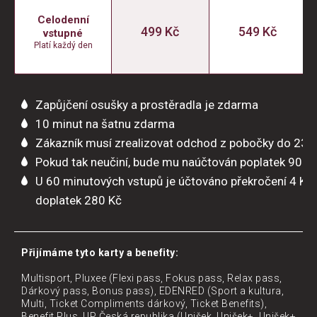
Celodenní
499 Kč
549 Kč
vstupné
Platí každý den
Zapůjčení osušky a prostěradla je zdarma
10 minut na šatnu zdarma
Zákazník musí zrealizovat odchod z pobočky do 23:
Pokud tak neučiní, bude mu naúčtován poplatek 90 K
U 60 minutových vstupů je účtováno překročení 4 Kč
doplatek 280 Kč
Přijímáme tyto karty a benefity:
Multisport, Pluxee (Flexi pass, Fokus pass, Relax pass,
Dárkový pass, Bonus pass), EDENRED (Sport a kultura,
Multi, Ticket Compliments dárkový, Ticket Benefits),
Benefit Plus, UP Česká republika (Unišek, Unišek+, Unišek+