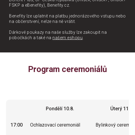
FSKP a eBenefity), Benefity.cz.
Benefity lze uplatnit na platbu jednorázového vstupu nebo
na občerstvení, nelze na ně vrátit.
Dárkové poukazy na naše služby lze zakoupit na
pobočkách a také na
našem eshopu
.
Program ceremoniálů
Pondělí 10.8.
Úterý 11.8.
Pondělí 10.8.
Úterý 11.8.
17:00
Ochlazovací ceremoniál
Bylinkový ceremon