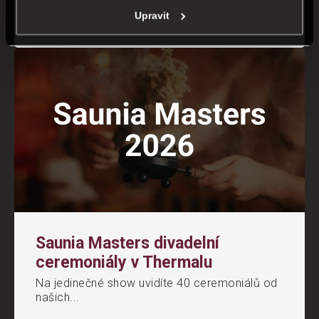
Upravit
Přečíst článek
Saunia Masters divadelní
ceremoniály v Thermalu
Na jedinečné show uvidíte 40 ceremoniálů od
našich...