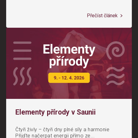
Přečíst článek
Elementy přírody v Saunii
Čtyři živly – čtyři dny plné síly a harmonie
Přijďte načerpat energii přímo ze...