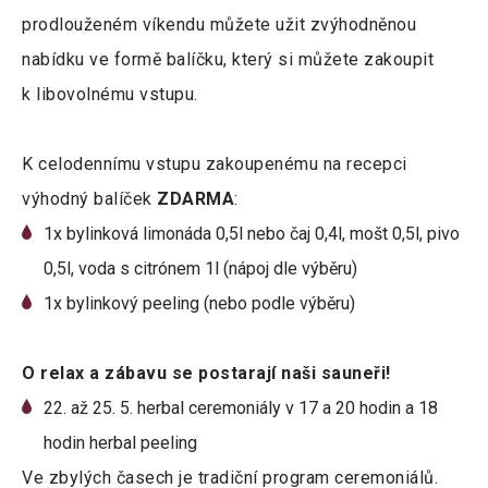
prodlouženém víkendu můžete užit zvýhodněnou
nabídku ve formě balíčku, který si můžete zakoupit
k libovolnému vstupu.
K celodennímu vstupu zakoupenému na recepci
výhodný balíček
ZDARMA
:
1x bylinková limonáda 0,5l nebo čaj 0,4l, mošt 0,5l, pivo
0,5l, voda s citrónem 1l (nápoj dle výběru)
1x bylinkový peeling (nebo podle výběru)
O relax a zábavu se postarají naši sauneři!
22. až 25. 5. herbal ceremoniály v 17 a 20 hodin a 18
hodin herbal peeling
Ve zbylých časech je tradiční program ceremoniálů.