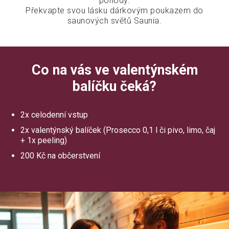
pohody.
Překvapte svou lásku dárkovým poukazem do
saunových světů Saunia.
Co na vás ve valentýnském
balíčku čeká?
2x celodenní vstup
2x valentýnský balíček (Prosecco 0,1 l či pivo, limo, čaj
+ 1x peeling)
200 Kč na občerstvení