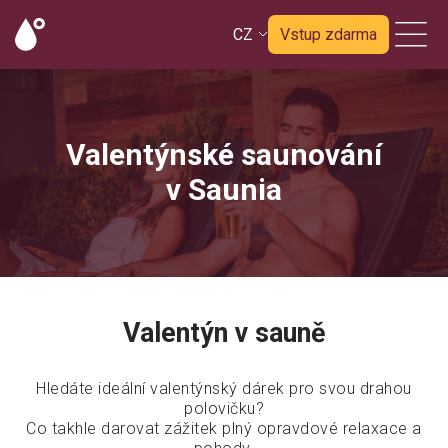
CZ
Vstup zdarma
Valentýnské saunování
v Saunia
Valentýn v sauně
Hledáte ideální valentýnský dárek pro svou drahou
polovičku?
Co takhle darovat zážitek plný opravdové relaxace a