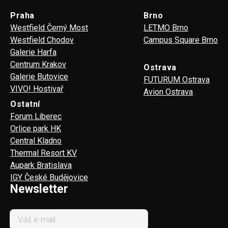
Praha
Brno
Westfield Černý Most
LETMO Brno
Westfield Chodov
Campus Square Brno
Galerie Harfa
Centrum Krakov
Ostrava
Galerie Butovice
FUTURUM Ostrava
VIVO! Hostivař
Avion Ostrava
Ostatní
Forum Liberec
Orlice park HK
Central Kladno
Thermal Resort KV
Aupark Bratislava
IGY České Budějovice
Newsletter