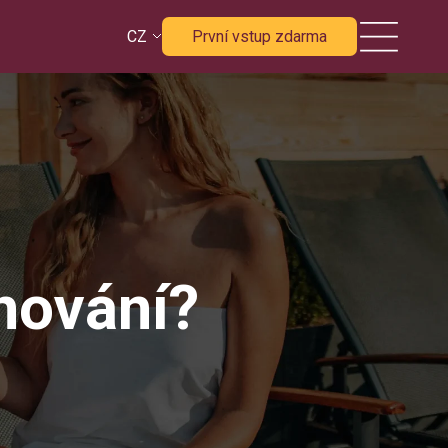
CZ
První vstup zdarma
unování?