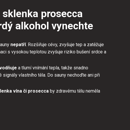
 sklenka prosecca
vrdý alkohol vynechte
sauny
nepatří
. Rozšiřuje cévy, zvyšuje tep a zatěžuje
aci s vysokou teplotou zvyšuje riziko bušení srdce a
vodňuje
a tlumí vnímání tepla, takže snadno
 signály vlastního těla. Do sauny nechoďte ani při
lenka vína či prosecca
by zdravému tělu neměla