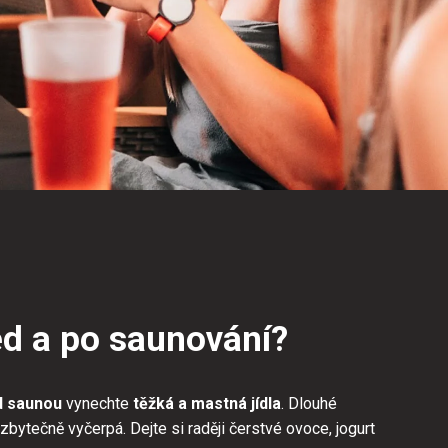
řed a po saunování?
d saunou
vynechte
těžká a mastná jídla
. Dlouhé
zbytečně vyčerpá. Dejte si raději čerstvé ovoce, jogurt