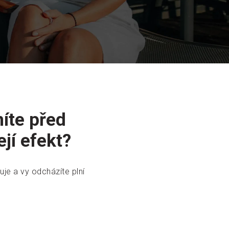
níte před
jí efekt?
uje a vy odcházíte plní