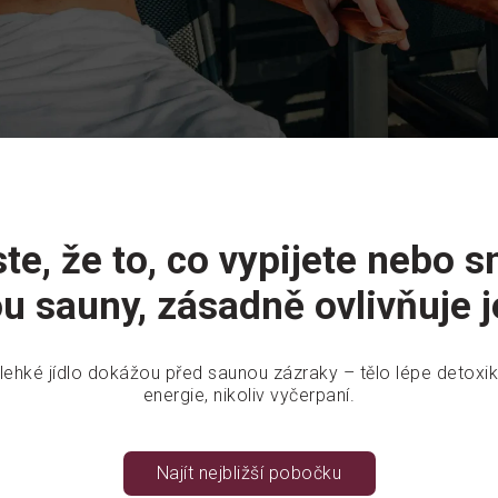
ste, že to, co vypijete nebo s
u sauny, zásadně ovlivňuje je
lehké jídlo dokážou před saunou zázraky – tělo lépe detoxik
energie, nikoliv vyčerpaní.
Najít nejbližší pobočku