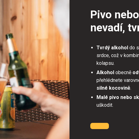
Pivo nebo
nevadí, t
Tvrdý alkohol
do 
srdce, což v kombin
kolapsu.
Alkohol
obecně
od
přehlédnete varovné
silné kocovině
.
Malé pivo nebo sk
uškodit.