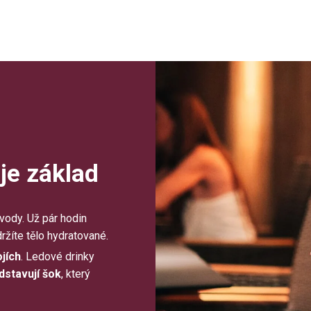
je základ
 vody. Už pár hodin
ržíte tělo hydratované.
ojích
. Ledové drinky
dstavují šok
, který