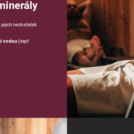
 minerály
 jejich nedostatek
ní vodou
(např.