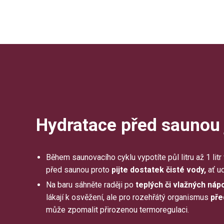
Hydratace před saunou 
Během saunovacího cyklu vypotíte půl litru až 1 litr
před saunou proto
pijte dostatek čisté vody,
ať ud
Na baru sáhněte raději po
teplých či vlažných náp
lákají k osvěžení, ale pro rozehřátý organismus
pře
může zpomalit přirozenou termoregulaci.