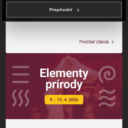
ceremoniály v Thermale
Prispôsobiť
Na jedinečnej show uvidíte 40 ceremoniálov
od našich...
Prečítať článok