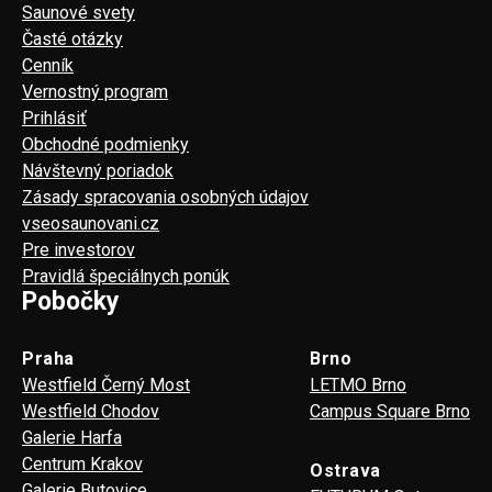
Saunové svety
Časté otázky
Cenník
Vernostný program
Prihlásiť
Obchodné podmienky
Návštevný poriadok
Zásady spracovania osobných údajov
vseosaunovani.cz
Pre investorov
Pravidlá špeciálnych ponúk
Pobočky
Praha
Brno
Westfield Černý Most
LETMO Brno
Westfield Chodov
Campus Square Brno
Galerie Harfa
Centrum Krakov
Ostrava
Galerie Butovice