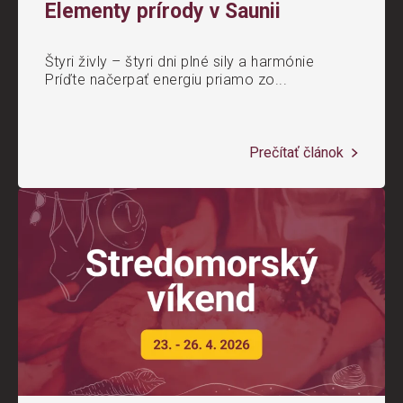
Elementy prírody v Saunii
Štyri živly – štyri dni plné sily a harmónie
Príďte načerpať energiu priamo zo...
Prečítať článok