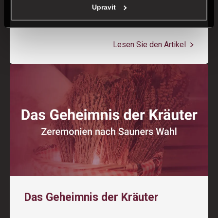
griechischem Lebensgefühl Versetzen Sie
Upravit
sich für einen Moment an...
Lesen Sie den Artikel
Das Geheimnis der Kräuter