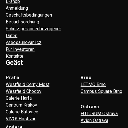
E-shop
Anmeldung
Geschäftsbedingungen
Besuchsordnung
Schutz personenbezogener
Daten
vseosaunovani.cz
Für Investoren
Kontakte
Geäst
Praha
Brno
Westfield Černý Most
LETMO Brno
Westfield Chodov
Campus Square Brno
Galerie Harfa
Centrum Krakov
Ostrava
Galerie Butovice
FUTURUM Ostrava
VIVO! Hostivař
Avion Ostrava
Andere