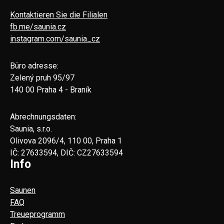
Kontaktieren Sie die Filialen
fb.me/saunia.cz
instagram.com/saunia_cz
Büro adresse:
Zelený pruh 95/97
140 00 Praha 4 - Braník
Abrechnungsdaten:
Saunia, s.r.o.
Olivova 2096/4, 110 00, Praha 1
IČ: 27633594, DIČ: CZ27633594
Info
Saunen
FAQ
Treueprogramm