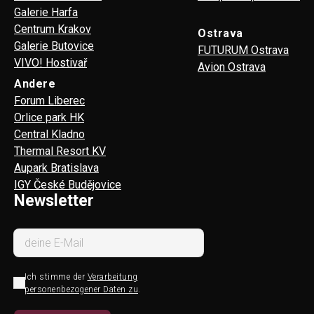
Galerie Harfa
Centrum Krakov
Ostrava
Galerie Butovice
FUTURUM Ostrava
VIVO! Hostivař
Avion Ostrava
Andere
Forum Liberec
Orlice park HK
Central Kladno
Thermal Resort KV
Aupark Bratislava
IGY České Budějovice
Newsletter
Ich stimme der
Verarbeitung
personenbezogener Daten zu
.