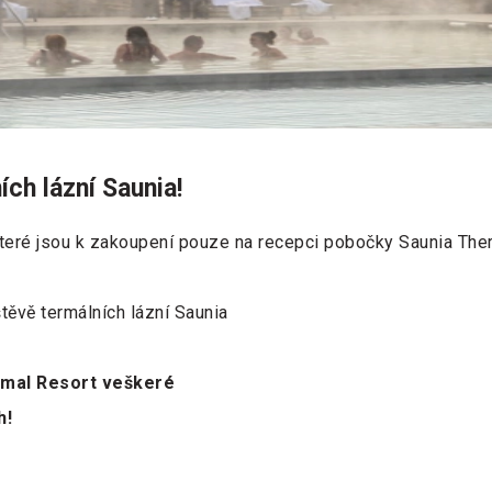
ích lázní Saunia!
 které jsou k zakoupení pouze na recepci pobočky Saunia The
těvě termálních lázní Saunia
ermal Resort veškeré
h!