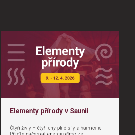
Elementy přírody v Saunii
Čtyři živly – čtyři dny plné síly a harmonie
Přijďte načerpat energii přímo ze...