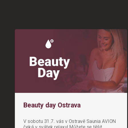
Beauty day Ostrava
V sobotu 31.7. vás v Ostravě Saunia AVION
čeká v svátek relaxu! Můžete se těšit...