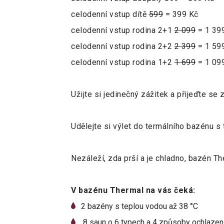
celodenní vstup dítě
599
= 399 Kč
celodenní vstup rodina 2+1
2 099
= 1 39
celodenní vstup rodina 2+2
2 399
= 1 59
celodenní vstup rodina 1+2
1 699
= 1 09
Užijte si jedinečný zážitek a přijeďte se
Udělejte si výlet do termálního bazénu s
Nezáleží, zda prší a je chladno, bazén T
V bazénu Thermal na vás čeká:
2 bazény s teplou vodou až 38 °C
8 saun o 6 typech a 4 způsoby ochlazen