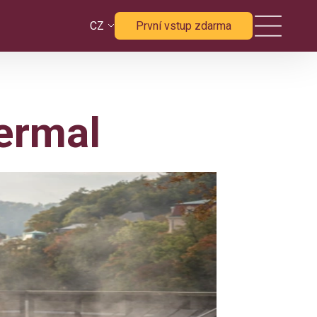
CZ
První vstup zdarma
ermal