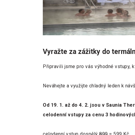
Vyražte za zážitky do termáln
Připravili jsme pro vás výhodné vstupy,
Neváhejte a využijte chladný leden k návš
Od 19. 1. až do 4. 2. jsou v Saunia Th
celodenní vstupy za cenu 3 hodinovýc
celodenní vstup dospělý
899
= 599 Kč