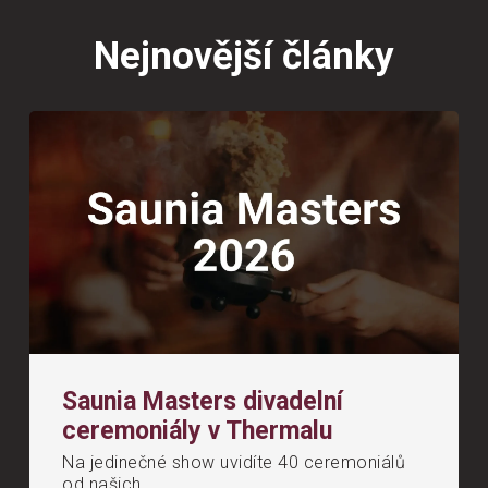
Nejnovější články
Saunia Masters divadelní
ceremoniály v Thermalu
Na jedinečné show uvidíte 40 ceremoniálů
od našich...