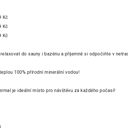
9 Kč
9 Kč
9 Kč
 zrelaxovat do sauny i bazénu a příjemně si odpočiňte v netr
 teplou 100% přírodní minerální vodou!
hermal je ideální místo pro návštěvu za každého počasí!
í