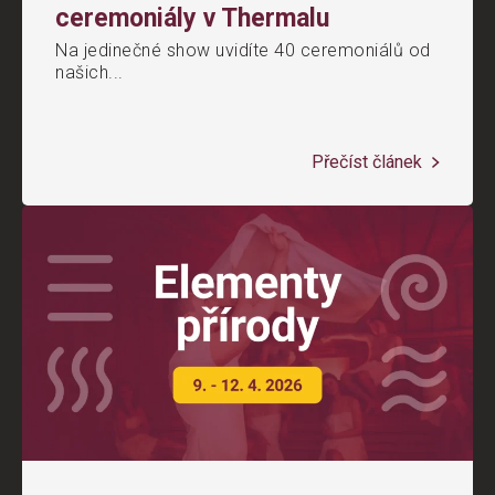
ceremoniály v Thermalu
Na jedinečné show uvidíte 40 ceremoniálů od
našich...
Přečíst článek