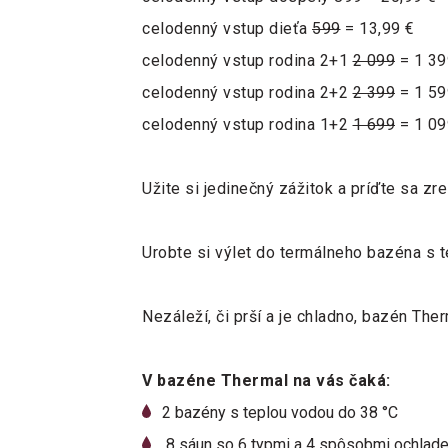
celodenný vstup dieťa
599
= 13,99 €
celodenný vstup rodina 2+1
2 099
= 1 39
celodenný vstup rodina 2+2
2 399
= 1 59
celodenný vstup rodina 1+2
1 699
= 1 09
Užite si jedinečný zážitok a príďte sa z
Urobte si výlet do termálneho bazéna s 
Nezáleží, či prší a je chladno, bazén Th
V bazéne Thermal na vás čaká:
2 bazény s teplou vodou do 38 °C
8 sáun so 6 typmi a 4 spôsobmi ochlade