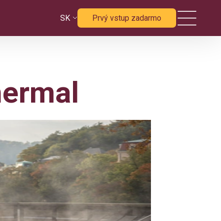
SK
Prvý vstup zadarmo
hermal