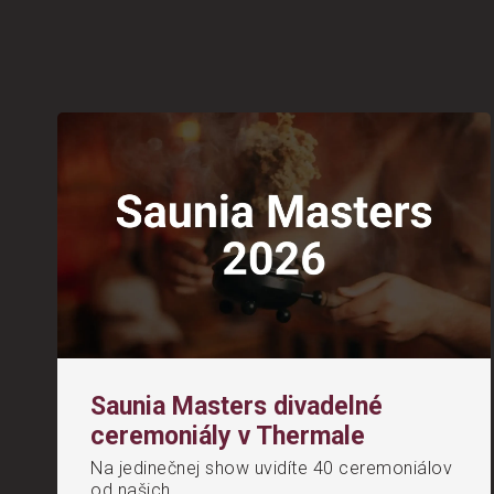
Saunia Masters divadelné
ceremoniály v Thermale
Na jedinečnej show uvidíte 40 ceremoniálov
od našich...