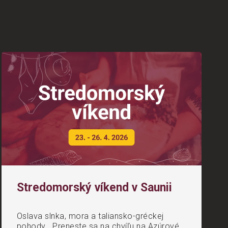
Stredomorský víkend v Saunii
Oslava slnka, mora a taliansko-gréckej
pohody Preneste sa na chvíľu na Azúrové