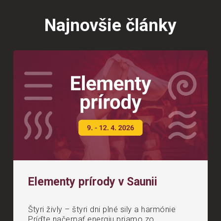
Najnovšie články
Elementy prírody v Saunii
Štyri živly – štyri dni plné sily a harmónie
Príďte načerpať energiu priamo zo...