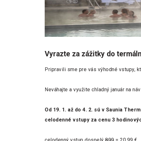
Vyrazte za zážitky do termál
Pripravili sme pre vás výhodné vstupy, k
Neváhajte a využite chladný január na ná
Od 19. 1. až do 4. 2. sú v Saunia Ther
celodenné vstupy za cenu 3 hodinovýc
celodenný vstup dospelý
899
= 20,99 €