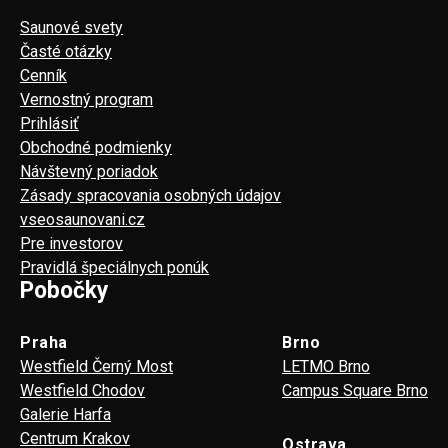
Saunové svety
Časté otázky
Cenník
Vernostný program
Prihlásiť
Obchodné podmienky
Návštevný poriadok
Zásady spracovania osobných údajov
vseosaunovani.cz
Pre investorov
Pravidlá špeciálnych ponúk
Pobočky
Praha
Brno
Westfield Černý Most
LETMO Brno
Westfield Chodov
Campus Square Brno
Galerie Harfa
Centrum Krakov
Ostrava