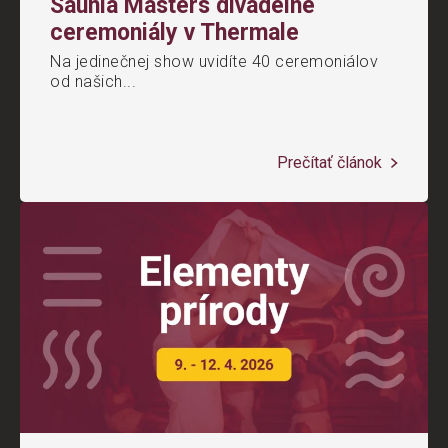
Saunia Masters divadelné
ceremoniály v Thermale
Na jedinečnej show uvidíte 40 ceremoniálov
od našich...
Prečítať článok