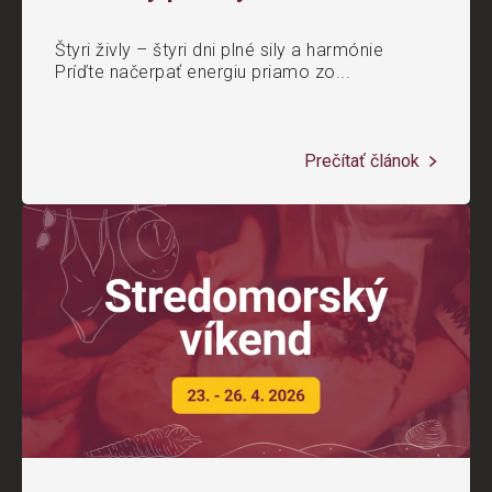
Štyri živly – štyri dni plné sily a harmónie
Príďte načerpať energiu priamo zo...
Prečítať článok