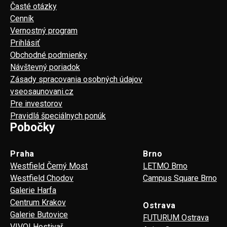
Časté otázky
Cenník
Vernostný program
Prihlásiť
Obchodné podmienky
Návštevný poriadok
Zásady spracovania osobných údajov
vseosaunovani.cz
Pre investorov
Pravidlá špeciálnych ponúk
Pobočky
Praha
Brno
Westfield Černý Most
LETMO Brno
Westfield Chodov
Campus Square Brno
Galerie Harfa
Centrum Krakov
Ostrava
Galerie Butovice
FUTURUM Ostrava
VIVO! Hostivař