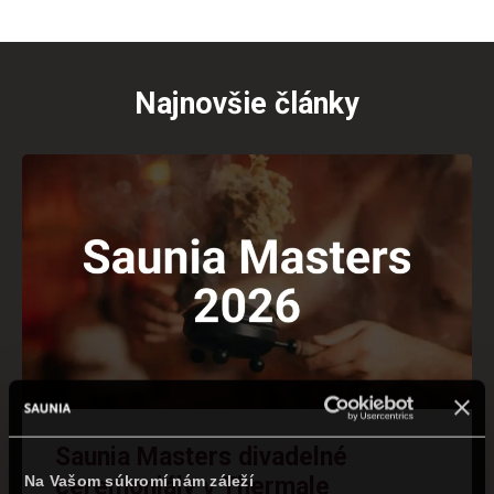
Najnovšie články
Saunia Masters divadelné
Na Vašom súkromí nám záleží
ceremoniály v Thermale