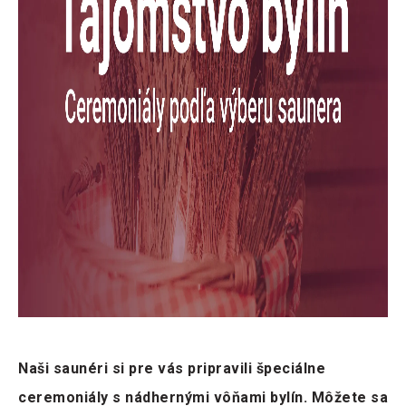
Naši saunéri si pre vás pripravili špeciálne
ceremoniály s nádhernými vôňami bylín. Môžete sa