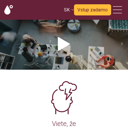
SK
Vstup zadarmo
Viete, že