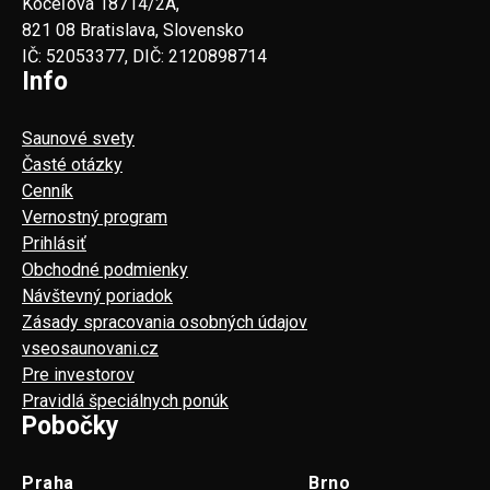
Koceľova 18714/2A,
821 08 Bratislava, Slovensko
IČ: 52053377, DIČ: 2120898714
Info
Saunové svety
Časté otázky
Cenník
Vernostný program
Prihlásiť
Obchodné podmienky
Návštevný poriadok
Zásady spracovania osobných údajov
vseosaunovani.cz
Pre investorov
Pravidlá špeciálnych ponúk
Pobočky
Praha
Brno