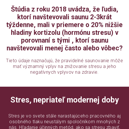
Štúdia z roku 2018 uvádza, že ľudia,
ktorí navštevovali saunu 2-3krát
týždenne, mali v priemere o 20% nižšie
hladiny kortizolu (hormónu stresu) v
porovnaní s tými , ktorí saunu
navštevovali menej často alebo vôbec?
Tieto údaje naznačujú, že pravidelné saunovanie môže
mať významný vplyv na znižovanie stresu a jeho
negatívnych vplyvov na zdravie.
Stres, nepriateľ modernej doby
Stres je vo svete stále narastajúceho pracovného aj
osobného tlaku neustálym spoločníkom mnohých z
nás. Hľadanie účinných metód, ako sa stresu zbaviť,