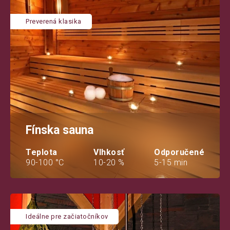
Preverená klasika
Fínska sauna
Teplota
Vlhkosť
Odporučené
90-100 °C
10-20 %
5-15 min
Ideálne pre začiatočníkov