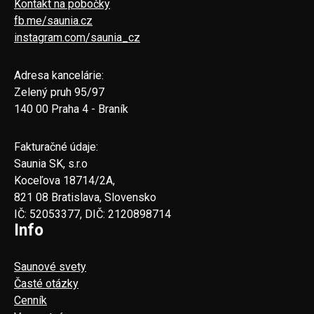
Kontakt na pobočky
fb.me/saunia.cz
instagram.com/saunia_cz
Adresa kancelárie:
Zelený pruh 95/97
140 00 Praha 4 - Braník
Fakturačné údaje:
Saunia SK, s.r.o
Koceľova 18714/2A,
821 08 Bratislava, Slovensko
IČ: 52053377, DIČ: 2120898714
Info
Saunové svety
Časté otázky
Cenník