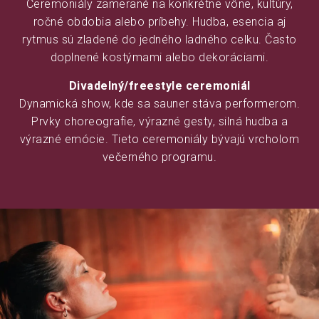
Ceremoniály zamerané na konkrétne vône, kultúry,
ročné obdobia alebo príbehy. Hudba, esencia aj
rytmus sú zladené do jedného ladného celku. Často
doplnené kostýmami alebo dekoráciami.
Divadelný/freestyle ceremoniál
Dynamická show, kde sa sauner stáva performerom.
Prvky choreografie, výrazné gesty, silná hudba a
výrazné emócie. Tieto ceremoniály bývajú vrcholom
večerného programu.