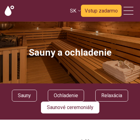
SK
Vstup zadarmo
Sauny a ochladenie
Sauny
Ochladenie
Relaxácia
Saunové ceremoniály