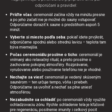
odporúčaní a pravidiel:
Príďte včas
: ceremoniál začína vždy na minútu presne
a po jeho začatí nie je možné do sauny vstupovať.
Odporúčame doraziť k saune s predstihom aspoň 5
minút.
Vyberte si miesto podľa seba
: pokiaľ idete prvýkrát,
odporúčame spodnú alebo strednú lavicu – teplota tam
býva miernejšia.
Počas ceremoniálu prosíme o ticho
: ceremoniál je
vnímaný ako relaxačný rituál, a preto prosíme o
zachovanie pokojnej atmosféry. Rozprávanie,
vyrušovanie alebo používanie telefónu nie je vhodné.
Nechajte sa viesť
: ceremoniál je vedený skúseným
saunérom – ten určuje tempo, vôňa i priebeh.
Odporúčame sa uvoľniť a nechať sa plne uniesť
atmosférou.
Nezabudnite sa ochladiť
: po ceremoniáli vždy využite
ochladzovaciu zónu. Rýchle schladenie tela je kľúčové
pre regeneráciu, posilnenie imunity i celkový pocit