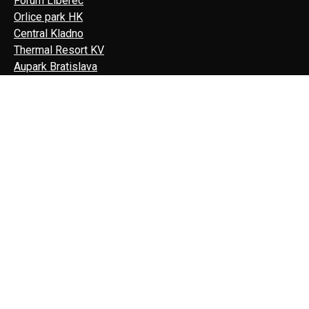
Forum Liberec
Orlice park HK
Central Kladno
Thermal Resort KV
Aupark Bratislava
IGY České Budějovice
Newsletter
Súhlasím so
spracovaním osobných údajov
.