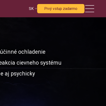
SK
Prvý vstup zadarmo
 účinné ochladenie
eakcia cievneho systému
ne aj psychicky