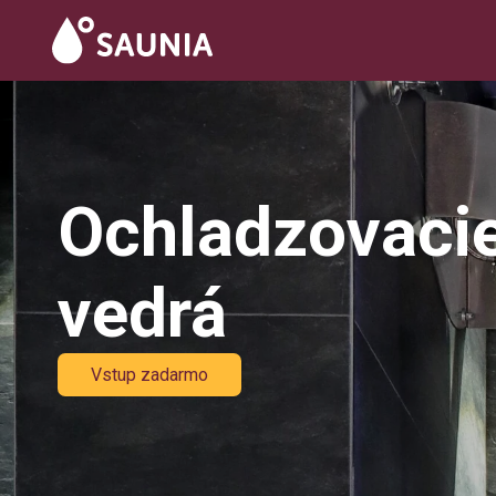
Ochladzovaci
vedrá
Vstup zadarmo