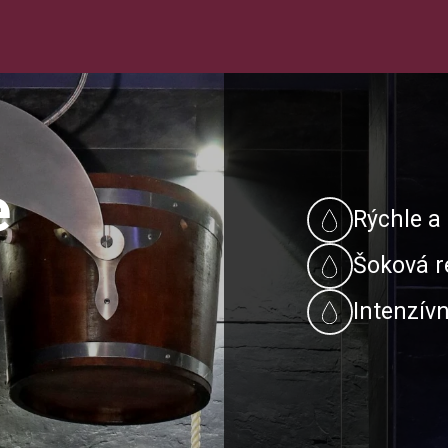
e
Rýchle a
Šoková r
Intenzív