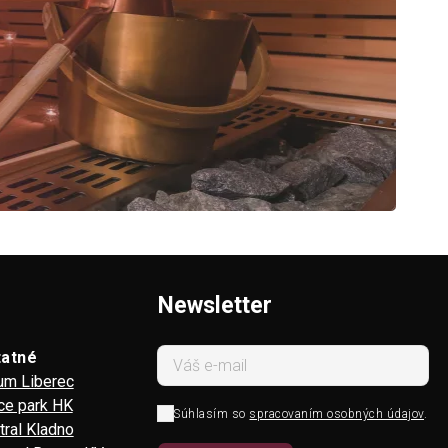
Newsletter
tatné
um Liberec
ice park HK
Súhlasím so
spracovaním osobných údajov
.
tral Kladno