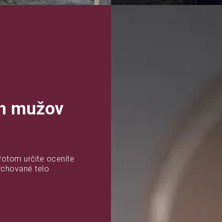
ch mužov
otom určite oceníte
rchované telo