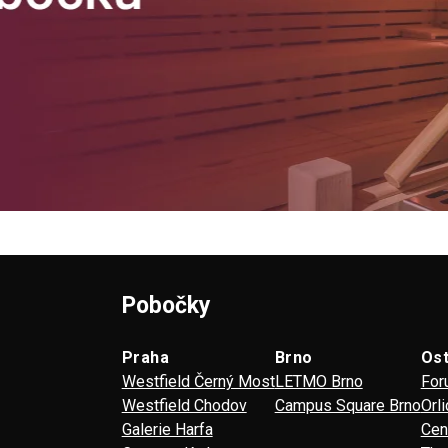
Pobočky
Praha
Brno
Os
Westfield Černý Most
LETMO Brno
For
Westfield Chodov
Campus Square Brno
Orl
Galerie Harfa
Cen