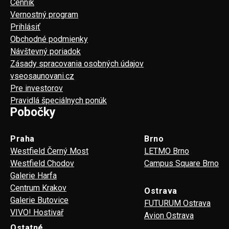
Cenník
Vernostný program
Prihlásiť
Obchodné podmienky
Návštevný poriadok
Zásady spracovania osobných údajov
vseosaunovani.cz
Pre investorov
Pravidlá špeciálnych ponúk
Pobočky
Praha
Brno
Westfield Černý Most
LETMO Brno
Westfield Chodov
Campus Square Brno
Galerie Harfa
Centrum Krakov
Ostrava
Galerie Butovice
FUTURUM Ostrava
VIVO! Hostivař
Avion Ostrava
Ostatné