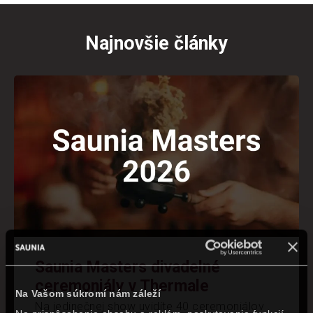
Najnovšie články
Saunia Masters divadelné
ceremoniály v Thermale
Na Vašom súkromí nám záleží
Na jedinečnej show uvidíte 40 ceremoniálov