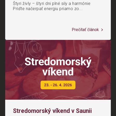
Štyri živly – štyri dni plné sily a harmónie
Príďte načerpať energiu priamo zo...
Prečítať článok
Stredomorský víkend v Saunii