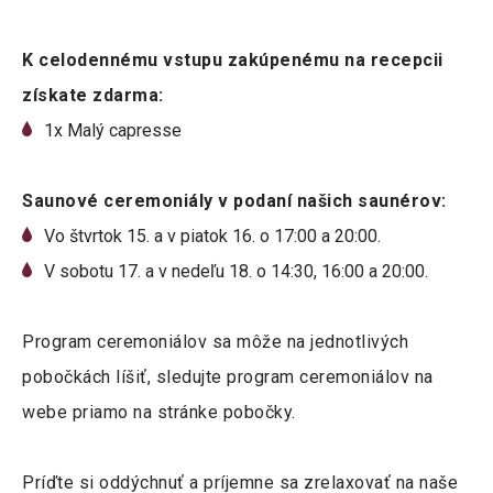
K celodennému vstupu zakúpenému na recepcii
získate zdarma:
1x Malý capresse
Saunové ceremoniály v podaní našich saunérov:
Vo štvrtok 15. a v piatok 16. o 17:00 a 20:00.
V sobotu 17. a v nedeľu 18. o 14:30, 16:00 a 20:00.
Program ceremoniálov sa môže na jednotlivých
pobočkách líšiť, sledujte program ceremoniálov na
webe priamo na stránke pobočky.
Príďte si oddýchnuť a príjemne sa zrelaxovať na naše