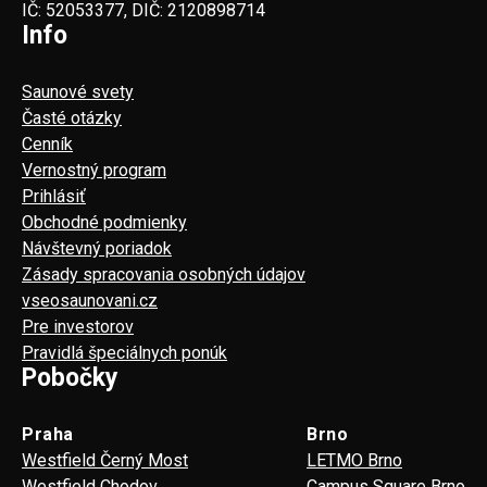
IČ: 52053377, DIČ: 2120898714
Info
Saunové svety
Časté otázky
Cenník
Vernostný program
Prihlásiť
Obchodné podmienky
Návštevný poriadok
Zásady spracovania osobných údajov
vseosaunovani.cz
Pre investorov
Pravidlá špeciálnych ponúk
Pobočky
Praha
Brno
Westfield Černý Most
LETMO Brno
Westfield Chodov
Campus Square Brno