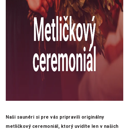
Naši saunéri si pre vás pripravili originálny
metličkový ceremoniál, ktorý uvidíte len v našich