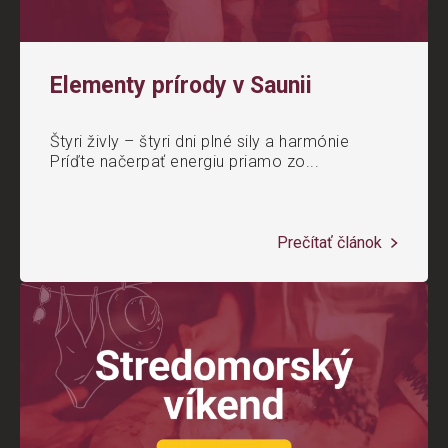
Elementy prírody v Saunii
Štyri živly – štyri dni plné sily a harmónie
Príďte načerpať energiu priamo zo...
Prečítať článok