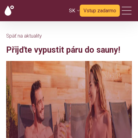
SK
Vstup zadarmo
Späť na aktuality
Přijďte vypustit páru do sauny!