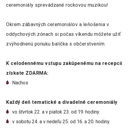
ceremoniály sprevádzané rockovou muzikou!
Okrem zábavných ceremoniálov a leňošenia v
oddychových zónach si počas víkendu môžete užiť
zvýhodnenú ponuku balíčka s občerstvením.
K celodennému vstupu zakúpenému na recepcii
získate ZDARMA:
Nachos
Každý deň tematické a divadelné ceremoniály
vo štvrtok 22. a v piatok 23. od 19. hodiny.
v sobotu 24. a v nedeľu 25. od 16. a 20. hodiny.