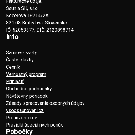
Fakturačné údaje:
Saunia SK, s.r.o
Koceľova 18714/2A,
821 08 Bratislava, Slovensko
IČ: 52053377, DIČ: 2120898714
Info
Saunové svety
Časté otázky
Cenník
Vernostný program
Prihlásiť
Obchodné podmienky
Návštevný poriadok
Zásady spracovania osobných údajov
vseosaunovani.cz
Pre investorov
Pravidlá špeciálnych ponúk
Pobočky