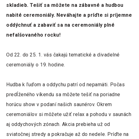
skladieb. Tešiť sa môžete na zábavné a hudbou
nabité ceremoniály. Neváhajte a príďte si príjemne
oddýchnuť a zabaviť sa na ceremoniály plné
nefalšovaného rocku!
Od 22. do 25. 1. vás čakajú tematické a divadelné
ceremoniály o 19. hodine.
Hudba k ľuďom a oddychu patrí od nepamäti. Počas
predĺženého víkendu sa môžete tešiť na poriadne
horúcu show v podaní našich saunérov. Okrem
ceremoniálov si môžete užiť relax a pohodu v saunách
aj oddychových zónach. Akcia prebieha už od
sviatočnej stredy a pokračuje až do nedele. Príďte na