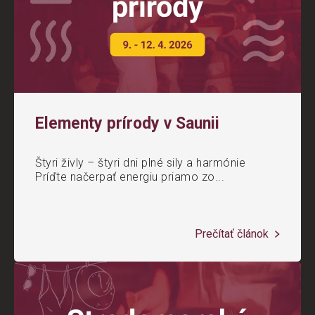
Elementy prírody v Saunii
Štyri živly – štyri dni plné sily a harmónie
Príďte načerpať energiu priamo zo...
Prečítať článok