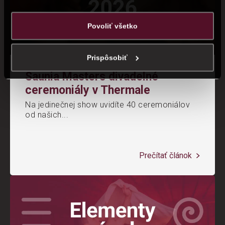
ste im poskytli alebo ktoré od vás získali, keď ste používali
ich služby.
Povoliť všetko
Prispôsobiť
Saunia Masters divadelné
ceremoniály v Thermale
Na jedinečnej show uvidíte 40 ceremoniálov
od našich...
Prečítať článok