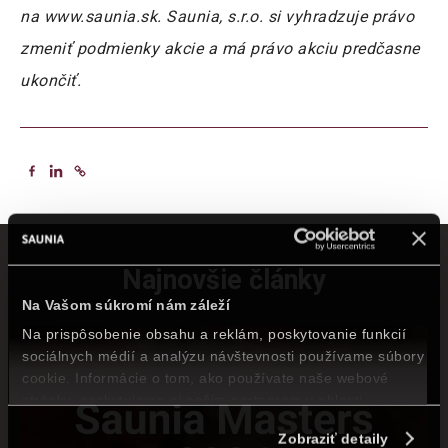
na www.saunia.sk. Saunia, s.r.o. si vyhradzuje právo
zmeniť podmienky akcie a má právo akciu predčasne
ukončiť.
Najnovšie články
Na Vašom súkromí nám záleží
Na prispôsobenie obsahu a reklám, poskytovanie funkcií
sociálnych médií a analýzu návštevnosti používame súbory
cookie. Informácie o tom, ako používate naše webové
stránky, poskytujeme aj našim partnerom v oblasti
sociálnych médií, inzercie a analýzy. Títo partneri môžu
Zobraziť detaily
príslušné informácie skombinovať s ďalšími údajmi, ktoré