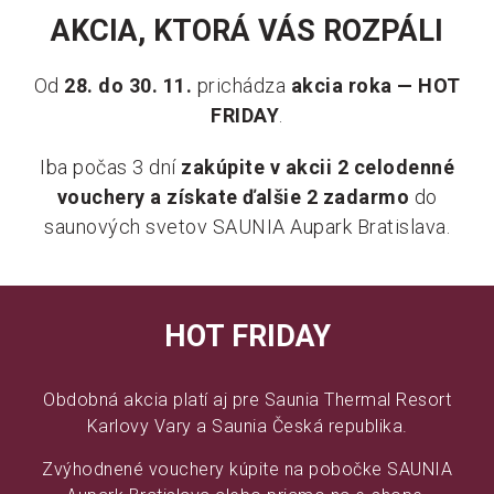
AKCIA, KTORÁ VÁS ROZPÁLI
Od
28. do 30. 11.
prichádza
akcia roka — HOT
FRIDAY
.
Iba počas 3 dní
zakúpite v akcii 2 celodenné
vouchery a získate ďalšie 2 zadarmo
do
saunových svetov SAUNIA Aupark Bratislava.
HOT FRIDAY
Obdobná akcia platí aj pre Saunia Thermal Resort
Karlovy Vary a Saunia Česká republika.
Zvýhodnené vouchery kúpite na pobočke SAUNIA