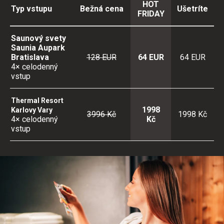
HOT
Typ vstupu
Bežná cena
Ušetríte
FRIDAY
Saunový svety
Saunia Aupark
Bratislava
128 EUR
64 EUR
64 EUR
4× celodenný
vstup
Thermal Resort
1998
Karlovy Vary
3996 Kč
1998 Kč
4× celodenný
Kč
vstup