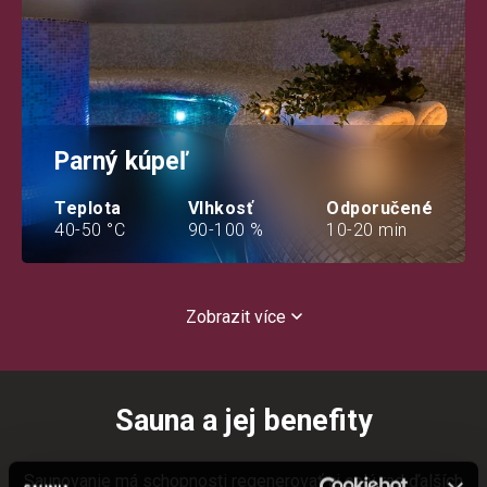
Parný kúpeľ
Teplota
Vlhkosť
Odporučené
40-50 °C
90-100 %
10-20 min
Zobrazit více
Sauna a jej benefity
Saunovanie má schopnosti regenerovať aj celý rad ďalších