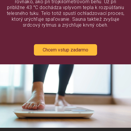
rovnako, ako pri trojkilometrovom behu. Už pri
približne 43 °C dochádza vplyvom tepla k rozpúšťaniu
telesného tuku. Telo totiž spustí ochladzovací proces,
ktorý urýchľuje spaľovanie. Sauna taktiež zvyšuje
srdcový rytmus a zrýchľuje krvný obeh.
Chcem vstup zadarmo