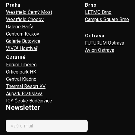
Praha
Brno
Westfield Černý Most
LETMO Brno
Westfield Chodov
Campus Square Brno
Galerie Harfa
Centrum Krakov
Ostrava
Galerie Butovice
FUTURUM Ostrava
VIVO! Hostivař
Avion Ostrava
Ostatné
Forum Liberec
Orlice park HK
Central Kladno
Thermal Resort KV
Aupark Bratislava
IGY České Budějovice
Newsletter