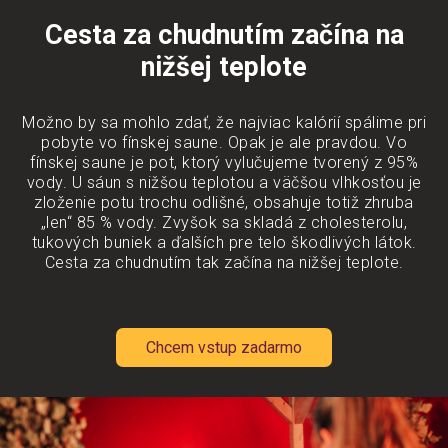
Cesta za chudnutím začína na
nižšej teplote
Možno by sa mohlo zdať, že najviac kalórií spálime pri
pobyte vo fínskej saune. Opak je ale pravdou. Vo
fínskej saune je pot, ktorý vylučujeme tvorený z 95%
vody. U sáun s nižšou teplotou a väčšou vlhkosťou je
zloženie potu trochu odlišné, obsahuje totiž zhruba
„len“ 85 % vody. Zvyšok sa skladá z cholesterolu,
tukových buniek a ďalších pre telo škodlivých látok.
Cesta za chudnutím tak začína na nižšej teplote.
Chcem vstup zadarmo