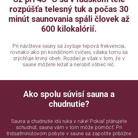
rozpúšťa telesný tuk a počas 30
minút saunovania spáli človek až
600 kilokalórií.
Pri návšteve sauny sa zvyšuje tepová frekvencia,
rovnako ako pri kondičnom cvičení, vďaka tomu sa
zrýchľuje krvný obeh. Rozdiel je však v tom, že v
saune môžete ležať a nerobiť vôbec nič.
Ako spolu súvisí sauna a
chudnutie?
Sauna a chudnutie idú ruka v ruke! Pokiaľ plánujete
schudnúť, sauna vám v tom môže pomôcť. Pri
tridsaťminútovom pobyte v saune sa zapotíte približne