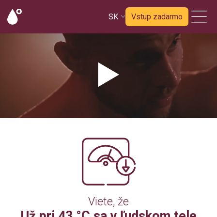
SK
Vstup zadarmo
Viete, že
Už pri 43 °C sa v ľudskom tele