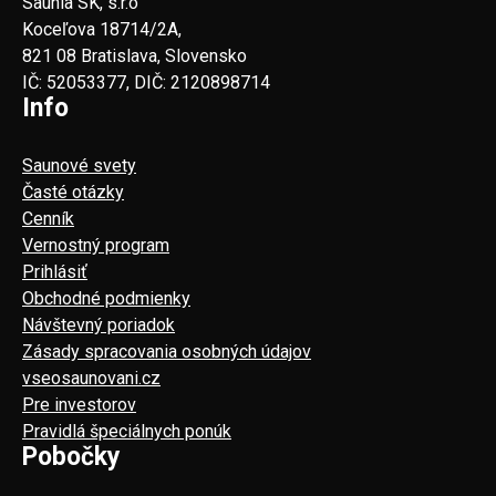
Saunia SK, s.r.o
Koceľova 18714/2A,
821 08 Bratislava, Slovensko
IČ: 52053377, DIČ: 2120898714
Info
Saunové svety
Časté otázky
Cenník
Vernostný program
Prihlásiť
Obchodné podmienky
Návštevný poriadok
Zásady spracovania osobných údajov
vseosaunovani.cz
Pre investorov
Pravidlá špeciálnych ponúk
Pobočky