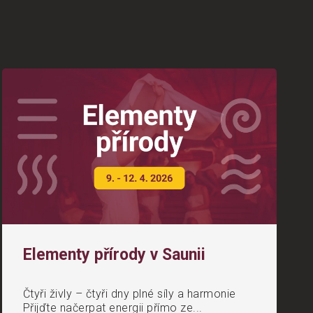
Elementy přírody v Saunii
Čtyři živly – čtyři dny plné síly a harmonie
Přijďte načerpat energii přímo ze...