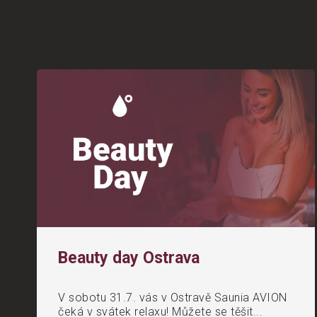
Beauty day Ostrava
V sobotu 31.7. vás v Ostravě Saunia AVION
čeká v svátek relaxu! Můžete se těšit...