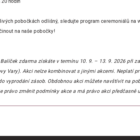
 20 hodin
ivých pobočkách odlišný, sledujte program ceremoniálů na 
činout na naše pobočky!
Balíček zdarma získáte v termínu 10. 9. – 13. 9. 2026 při 
vy Vary). Akci nelze kombinovat s jinými akcemi. Neplatí pr
do vyprodání zásob. Obdobnou akci můžete navštívit na pob
uje právo změnit podmínky akce a má právo akci předčasně u