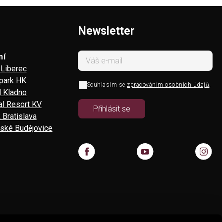
Newsletter
ní
Liberec
 park HK
Souhlasím se
zpracováním osobních údajů
.
l Kladno
l Resort KV
 Bratislava
ské Budějovice