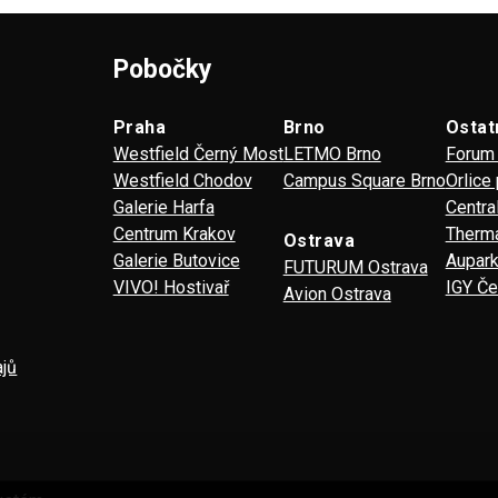
Pobočky
Praha
Brno
Ostat
Westfield Černý Most
LETMO Brno
Forum 
Westfield Chodov
Campus Square Brno
Orlice
Galerie Harfa
Centra
Centrum Krakov
Therma
Ostrava
Galerie Butovice
Aupark
FUTURUM Ostrava
VIVO! Hostivař
IGY Če
Avion Ostrava
ajů