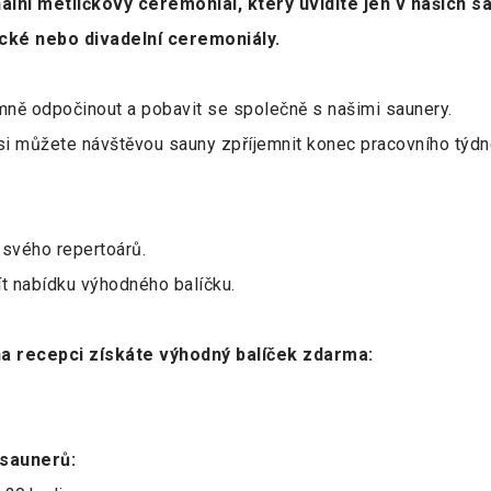
ginální metličkový ceremoniál, který uvidíte jen v našic
ické nebo divadelní ceremoniály.
emně odpočinout a pobavit se společně s našimi saunery.
k si můžete návštěvou sauny zpříjemnit konec pracovního týd
e svého repertoárů.
t nabídku výhodného balíčku.
 recepci získáte výhodný balíček zdarma:
 saunerů: