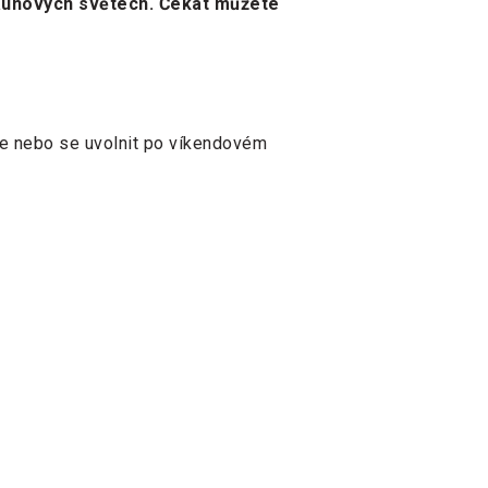
h saunových světech. Čekat můžete
ne nebo se uvolnit po víkendovém