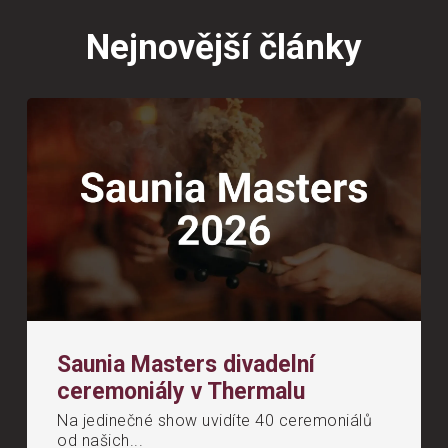
Nejnovější články
Saunia Masters divadelní
ceremoniály v Thermalu
Na jedinečné show uvidíte 40 ceremoniálů
od našich...