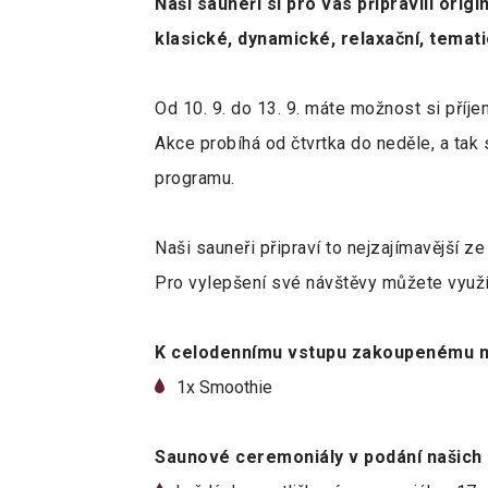
Naši sauneři si pro vás připravili ori
klasické, dynamické, relaxační, temat
Od 10. 9. do 13. 9. máte možnost si příj
Akce probíhá od čtvrtka do neděle, a ta
programu.
Naši sauneři připraví to nejzajímavější z
Pro vylepšení své návštěvy můžete využí
K celodennímu vstupu zakoupenému na
1x Smoothie
Saunové ceremoniály v podání našich