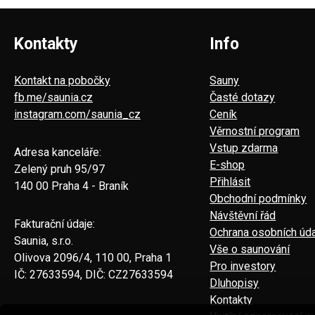
Kontakty
Info
Kontakt na pobočky
Sauny
fb.me/saunia.cz
Časté dotazy
instagram.com/saunia_cz
Ceník
Věrnostní program
Vstup zdarma
Adresa kanceláře:
E-shop
Zelený pruh 95/97
Přihlásit
140 00 Praha 4 - Braník
Obchodní podmínky
Návštěvní řád
Fakturační údaje:
Ochrana osobních úd
Saunia, s.r.o.
Vše o saunování
Olivova 2096/4, 110 00, Praha 1
Pro investory
IČ: 27633594, DIČ: CZ27633594
Dluhopisy
Kontakty