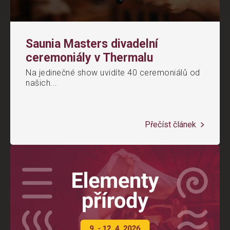
Saunia Masters divadelní
ceremoniály v Thermalu
Na jedinečné show uvidíte 40 ceremoniálů od
našich...
Přečíst článek