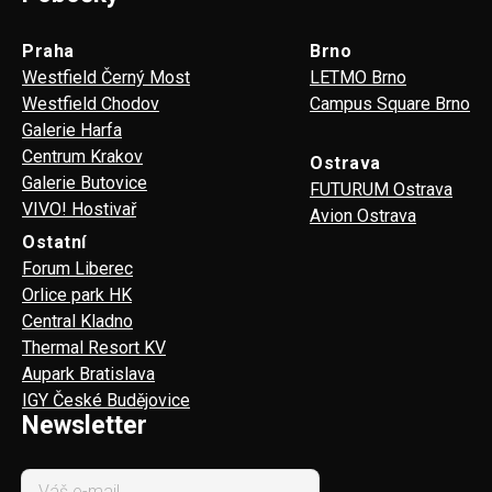
Praha
Brno
Westfield Černý Most
LETMO Brno
Westfield Chodov
Campus Square Brno
Galerie Harfa
Centrum Krakov
Ostrava
Galerie Butovice
FUTURUM Ostrava
VIVO! Hostivař
Avion Ostrava
Ostatní
Forum Liberec
Orlice park HK
Central Kladno
Thermal Resort KV
Aupark Bratislava
IGY České Budějovice
Newsletter