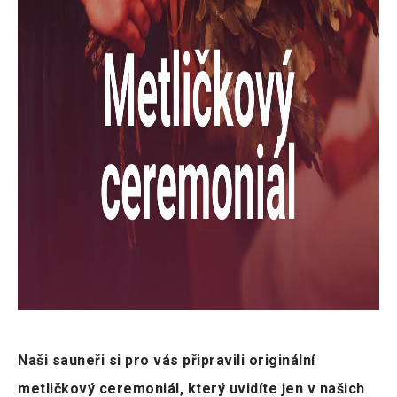
Naši sauneři si pro vás připravili originální
metličkový ceremoniál, který uvidíte jen v našich