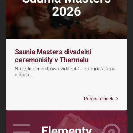
Saunia Masters divadelní
ceremoniály v Thermalu
Na jedinečné show uvidíte 40 ceremoniálů od
našich...
Přečíst článek