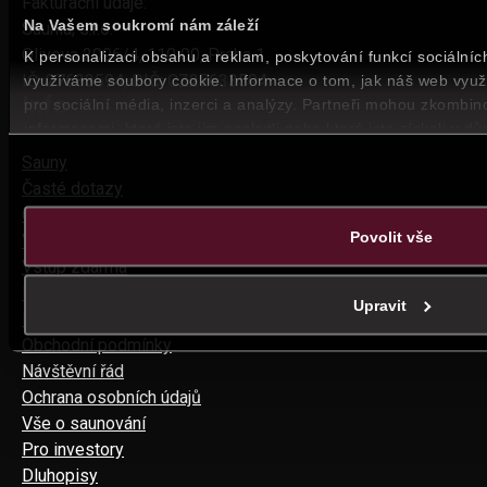
Fakturační údaje:
Na Vašem soukromí nám záleží
Saunia, s.r.o.
Olivova 2096/4, 110 00, Praha 1
K personalizaci obsahu a reklam, poskytování funkcí sociálníc
IČ: 27633594, DIČ: CZ27633594
využíváme soubory cookie. Informace o tom, jak náš web využ
Info
pro sociální média, inzerci a analýzy. Partneři mohou zkombino
informacemi, které jste jim poskytli nebo které jste získali v dů
služby.
Sauny
Časté dotazy
Ceník
Povolit vše
Věrnostní program
Vstup zdarma
E-shop
Upravit
Přihlásit
Obchodní podmínky
Návštěvní řád
Ochrana osobních údajů
Vše o saunování
Pro investory
Dluhopisy