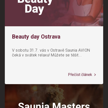
Beauty day Ostrava
V sobotu 31.7. vás v Ostravě Saunia AVION
čeká v svátek relaxu! Můžete se těšit...
Přečíst článek