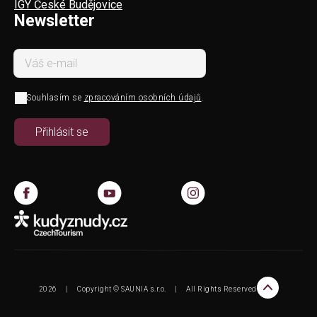
IGY České Budějovice
Newsletter
Souhlasím se
zpracováním osobních údajů
.
2026
|
Copyright © SAUNIA s.r.o.
|
All Rights Reserved