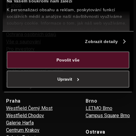
Na Vašem soukromí nám záleží
E-shop
K personalizaci obsahu a reklam, poskytování funkcí
Přihlásit
sociálních médií a analýze naší návštěvnosti využíváme
Obchodní podmínky
soubory cookie. Informace o tom, jak náš web využíváme,
Návštěvní řád
sdílíme se svými partnery pro sociální média, inzerci a
Ochrana osobních údajů
analýzy. Partneři mohou zkombinovat tyto údaje s dalšími
Vše o saunování
Zobrazit detaily
informacemi, které jste jim poskytli nebo které jste získali v
Pro investory
důsledku toho, že využíváte jejich služby.
Dluhopisy
Povolit vše
Kontakty
Vnitřní oznamovací systém
Pravidla speciálních nabídek
Upravit
Pobočky
Praha
Brno
Westfield Černý Most
LETMO Brno
Westfield Chodov
Campus Square Brno
Galerie Harfa
Centrum Krakov
Ostrava