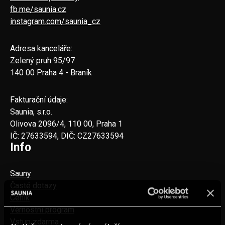
fb.me/saunia.cz
instagram.com/saunia_cz
Adresa kanceláře:
Zelený pruh 95/97
140 00 Praha 4 - Braník
Fakturační údaje:
Saunia, s.r.o.
Olivova 2096/4, 110 00, Praha 1
IČ: 27633594, DIČ: CZ27633594
Info
Sauny
Časté dotazy
Ceník
Věrnostní program
Vstup zdarma