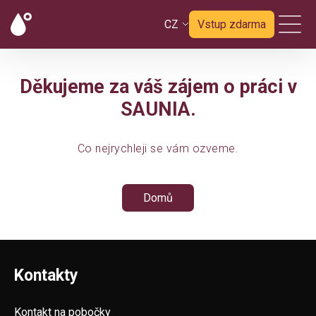
CZ
Vstup zdarma
Děkujeme za váš zájem o práci v
SAUNIA.
Co nejrychleji se vám ozveme.
Domů
Kontakty
Kontakt na pobočky