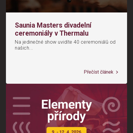
Saunia Masters divadelní
ceremoniály v Thermalu
Na jedinečné show uvidíte 40 ceremoniálů od
našich...
Přečíst článek