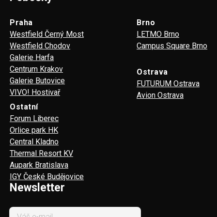
Praha
Brno
Westfield Černý Most
LETMO Brno
Westfield Chodov
Campus Square Brno
Galerie Harfa
Centrum Krakov
Ostrava
Galerie Butovice
FUTURUM Ostrava
VIVO! Hostivař
Avion Ostrava
Ostatní
Forum Liberec
Orlice park HK
Central Kladno
Thermal Resort KV
Aupark Bratislava
IGY České Budějovice
Newsletter