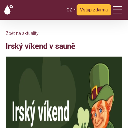
CZ
Vstup zdarma
Zpět na aktuality
Irský víkend v sauně