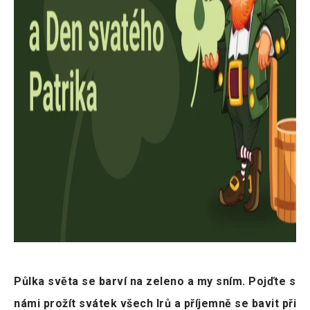
Půlka světa se barví na zeleno a my sním. Pojďte s
námi prožít svátek všech Irů a příjemně se bavit při