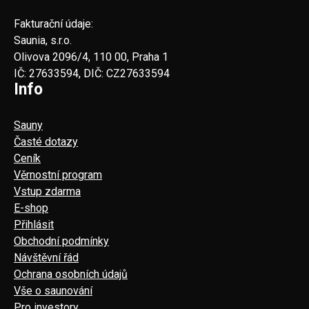
Fakturační údaje:
Saunia, s.r.o.
Olivova 2096/4, 110 00, Praha 1
IČ: 27633594, DIČ: CZ27633594
Info
Sauny
Časté dotazy
Ceník
Věrnostní program
Vstup zdarma
E-shop
Přihlásit
Obchodní podmínky
Návštěvní řád
Ochrana osobních údajů
Vše o saunování
Pro investory