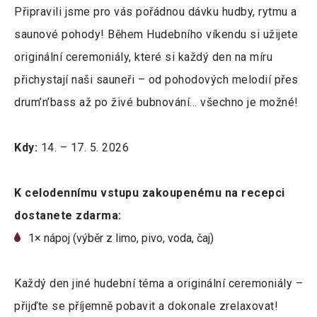
Připravili jsme pro vás pořádnou dávku hudby, rytmu a
saunové pohody! Během Hudebního víkendu si užijete
originální ceremoniály, které si každý den na míru
přichystají naši sauneři – od pohodových melodií přes
drum’n’bass až po živé bubnování… všechno je možné!
Kdy:
14. – 17. 5. 2026
K celodennímu vstupu zakoupenému na recepci
dostanete zdarma:
1× nápoj (výběr z limo, pivo, voda, čaj)
Každý den jiné hudební téma a originální ceremoniály –
přijďte se příjemně pobavit a dokonale zrelaxovat!