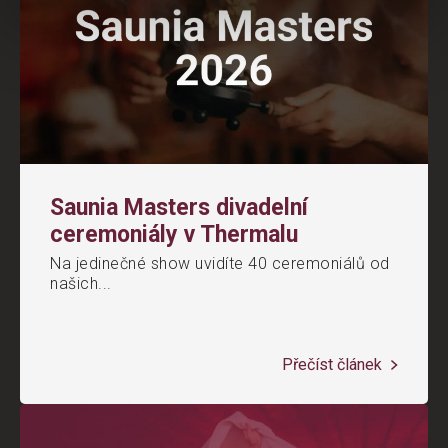
Saunia Masters divadelní
ceremoniály v Thermalu
Na jedinečné show uvidíte 40 ceremoniálů od
našich...
Přečíst článek