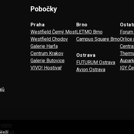
Pobočky
Praha
Brno
Ostat
Westfield Černý Most
LETMO Brno
Forum 
Westfield Chodov
Campus Square Brno
Orlice
Galerie Harfa
Centra
Centrum Krakov
Therma
Ostrava
Galerie Butovice
Aupark
FUTURUM Ostrava
VIVO! Hostivař
IGY Če
Avion Ostrava
ajů
systém
leží
nabídek