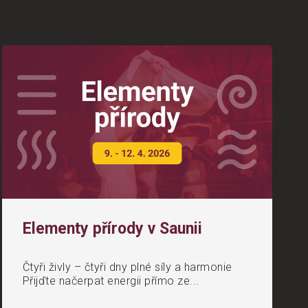
Elementy přírody v Saunii
Čtyři živly – čtyři dny plné síly a harmonie
Přijďte načerpat energii přímo ze...