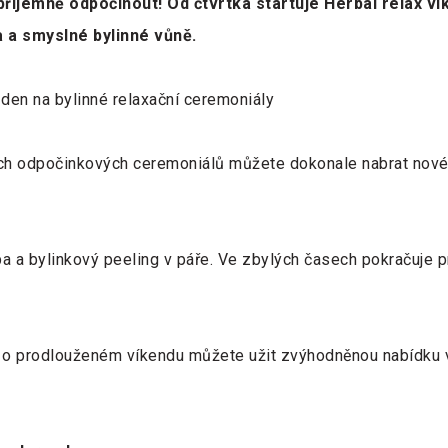
 příjemně odpočinout! Od čtvrtka startuje Herbal relax v
 a smyslné bylinné vůně.
 den na bylinné relaxační ceremoniály
 odpočinkových ceremoniálů můžete dokonale nabrat nové sí
ba a bylinkový peeling v páře. Ve zbylých časech pokračuje
 o prodlouženém víkendu můžete užit zvýhodněnou nabídku v