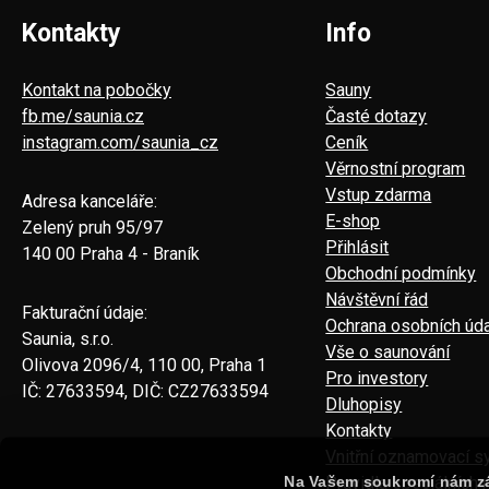
Kontakty
Info
Kontakt na pobočky
Sauny
fb.me/saunia.cz
Časté dotazy
instagram.com/saunia_cz
Ceník
Věrnostní program
Vstup zdarma
Adresa kanceláře:
E-shop
Zelený pruh 95/97
Přihlásit
140 00 Praha 4 - Braník
Obchodní podmínky
Návštěvní řád
Fakturační údaje:
Ochrana osobních úd
Saunia, s.r.o.
Vše o saunování
Olivova 2096/4, 110 00, Praha 1
Pro investory
IČ: 27633594, DIČ: CZ27633594
Dluhopisy
Kontakty
Vnitřní oznamovací 
Na Vašem soukromí nám zá
Pravidla speciálních 