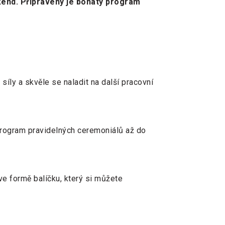
íkend. Připravený je bohatý program
ly a skvěle se naladit na další pracovní
 program pravidelných ceremoniálů až do
e formě balíčku, který si můžete