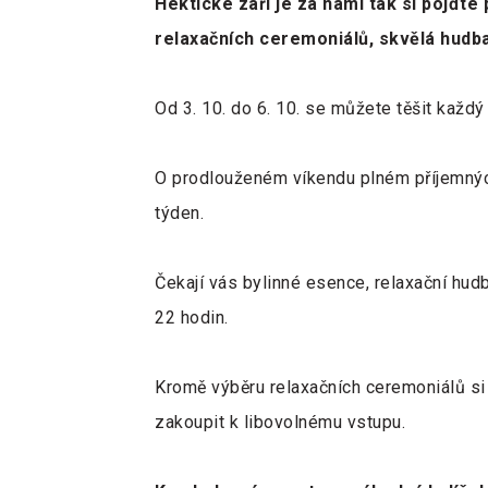
Hektické září je za námi tak si pojďte
relaxačních ceremoniálů, skvělá hudba
Od 3. 10. do 6. 10. se můžete těšit každý
O prodlouženém víkendu plném příjemných
týden.
Čekají vás bylinné esence, relaxační hud
22 hodin.
Kromě výběru relaxačních ceremoniálů si
zakoupit k libovolnému vstupu.