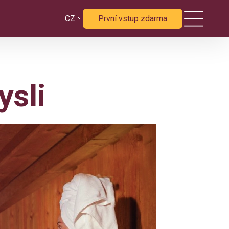
CZ
První vstup zdarma
ysli