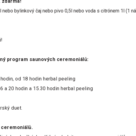
k zdarma!
 nebo bylinkový čaj nebo pivo 0,5l nebo voda s citrónem 1l (1 ná
i!
ířený program saunových ceremoniálů:
0 hodin, od 18 hodin herbal peeling
16 a 20 hodin a 15.30 hodin herbal peeling
rský duet.
m ceremoniálů.