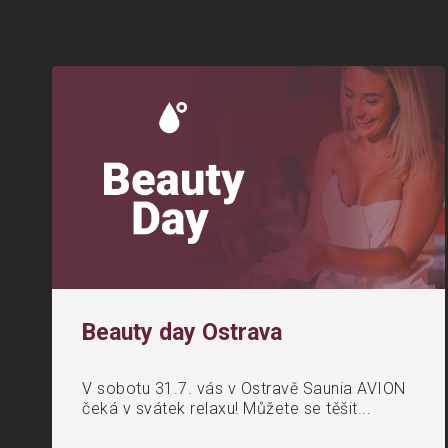
Beauty day Ostrava
V sobotu 31.7. vás v Ostravě Saunia AVION
čeká v svátek relaxu! Můžete se těšit...