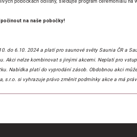
ivých pobočkách odlišný, sledujte program ceremoniálů na 
dpočinout na naše pobočky!
.10. do 6.10. 2024 a platí pro saunové světy Saunia ČR a S
. Akci nelze kombinovat s jinými akcemi. Neplatí pro vstup
u. Nabídka platí do vyprodání zásob. Obdobnou akci může
a, s.r.o. si vyhrazuje právo změnit podmínky akce a má práv