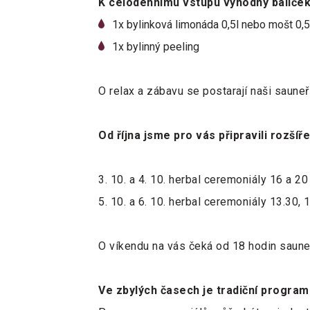
K celodennímu vstupu výhodný balíče
1x bylinková limonáda 0,5l nebo mošt 0,5l
1x bylinný peeling
O relax a zábavu se postarají naši sauneř
Od října jsme pro vás připravili rozš
3. 10. a 4. 10. herbal ceremoniály 16 a 2
5. 10. a 6. 10. herbal ceremoniály 13.30, 
O víkendu na vás čeká od 18 hodin saune
Ve zbylých časech je tradiční progra