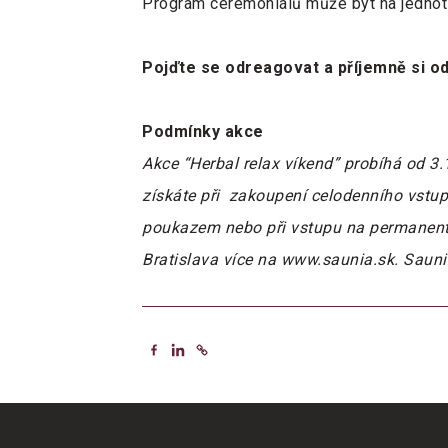
Program ceremoniálů může být na jednotl
Pojďte se odreagovat a příjemně si o
Podmínky akce
Akce “Herbal relax víkend” probíhá od 3
získáte při zakoupení celodenního vstupu
poukazem nebo při vstupu na permanentk
Bratislava více na www.saunia.sk. Sauni