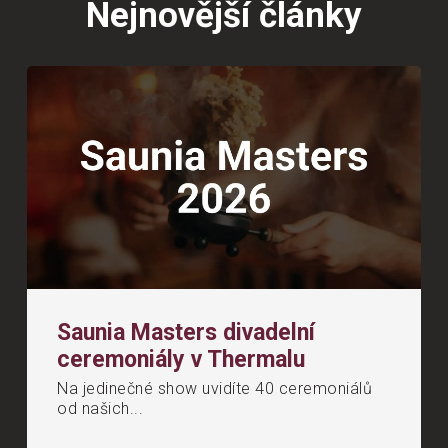
Nejnovější články
Saunia Masters divadelní
ceremoniály v Thermalu
Na jedinečné show uvidíte 40 ceremoniálů
od našich...