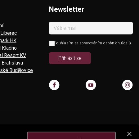
Newsletter
ní
Liberec
 park HK
Souhlasím se
zpracováním osobních údajů
.
l Kladno
l Resort KV
 Bratislava
ské Budějovice