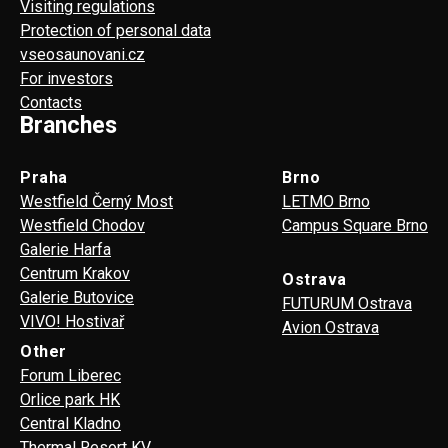
Visiting regulations
Protection of personal data
vseosaunovani.cz
For investors
Contacts
Branches
Praha
Brno
Westfield Černý Most
LETMO Brno
Westfield Chodov
Campus Square Brno
Galerie Harfa
Centrum Krakov
Ostrava
Galerie Butovice
FUTURUM Ostrava
VIVO! Hostivař
Avion Ostrava
Other
Forum Liberec
Orlice park HK
Central Kladno
Thermal Resort KV