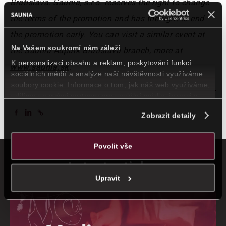
Bratislava. Saunia, s.r.o. reserves the right to change
the terms of the promotion and has the right to end
the promotion early. You can visit a similar event at
Na Vašem soukromí nám záleží
the Saunia Aupark Bratislava branch, more at
K personalizaci obsahu a reklam, poskytování funkcí
www.saunia.sk
.
sociálních médií a analýze naší návštěvnosti využíváme
soubory cookie. Informace o tom, jak náš web využíváme,
sdílíme se svými partnery pro sociální média, inzerci a
analýzy. Partneři mohou zkombinovat tyto údaje s dalšími
Zobrazit detaily
informacemi, které jste jim poskytli nebo které jste získali v
důsledku toho, že využíváte jejich služby.
Povolit vše
Latest articles
Upravit