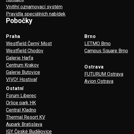
Vnitřní oznamovací systém
Pravidla speciálních nabídek
Pobočky
Praha
Brno
Westfield Černý Most
LETMO Brno
Westfield Chodov
Campus Square Brno
Galerie Harfa
Centrum Krakov
Ostrava
Galerie Butovice
FUTURUM Ostrava
VIVO! Hostivař
Avion Ostrava
Ostatní
Forum Liberec
Orlice park HK
Central Kladno
Thermal Resort KV
Aupark Bratislava
IGY České Budějovice