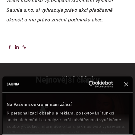
všech účastníků vylosujeme šťastného výherce.
Saunia s.r.o. si vyhrazuje právo akci předčasně
ukončit a má právo změnit podmínky akce.
Nejnovější články
Na Vašem soukromí nám záleží
K personalizaci obsahu a reklam, poskytování funkcí
sociálních médií a analýze naší návštěvnosti využíváme
soubory cookie. Informace o tom, jak náš web využíváme,
sdílíme se svými partnery pro sociální média, inzerci a