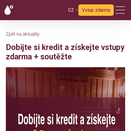
CZ
Vstup zdarma
Zpět na aktuality
Dobijte si kredit a získejte vstupy
zdarma + soutěžte