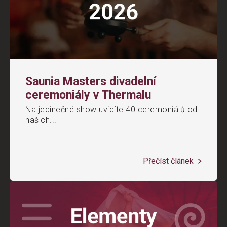
Saunia Masters divadelní
ceremoniály v Thermalu
Na jedinečné show uvidíte 40 ceremoniálů od
našich...
Přečíst článek