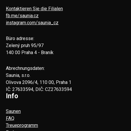
Kontaktieren Sie die Filialen
fb.me/saunia.cz
instagram.com/saunia_cz
Büro adresse:
Zelený pruh 95/97
140 00 Praha 4 - Braník
Abrechnungsdaten:
Saunia, s.r.o.
Olivova 2096/4, 110 00, Praha 1
IČ: 27633594, DIČ: CZ27633594
Info
Saunen
FAQ
Treueprogramm