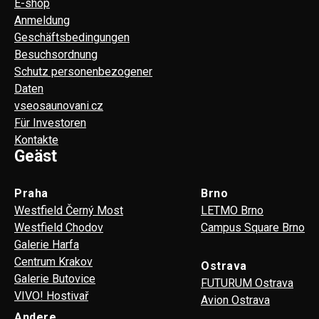
E-shop
Anmeldung
Geschäftsbedingungen
Besuchsordnung
Schutz personenbezogener
Daten
vseosaunovani.cz
Für Investoren
Kontakte
Geäst
Praha
Brno
Westfield Černý Most
LETMO Brno
Westfield Chodov
Campus Square Brno
Galerie Harfa
Centrum Krakov
Ostrava
Galerie Butovice
FUTURUM Ostrava
VIVO! Hostivař
Avion Ostrava
Andere