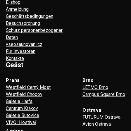
E-shop
Anmeldung
Geschäftsbedingungen
Besuchsordnung
Schutz personenbezogener
Daten
vseosaunovani.cz
Für Investoren
Kontakte
Geäst
Praha
Brno
Westfield Černý Most
LETMO Brno
Westfield Chodov
Campus Square Brno
Galerie Harfa
Centrum Krakov
Ostrava
Galerie Butovice
FUTURUM Ostrava
VIVO! Hostivař
Avion Ostrava