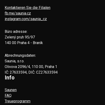
Kontaktieren Sie die Filialen
fb.me/saunia.cz
instagram.com/saunia_cz
Büro adresse:
Zelený pruh 95/97
140 00 Praha 4 - Braník
Abrechnungsdaten:
Saunia, s.r.o.
Olivova 2096/4, 110 00, Praha 1
IČ: 27633594, DIČ: CZ27633594
Info
Saunen
FAQ
Treueprogramm