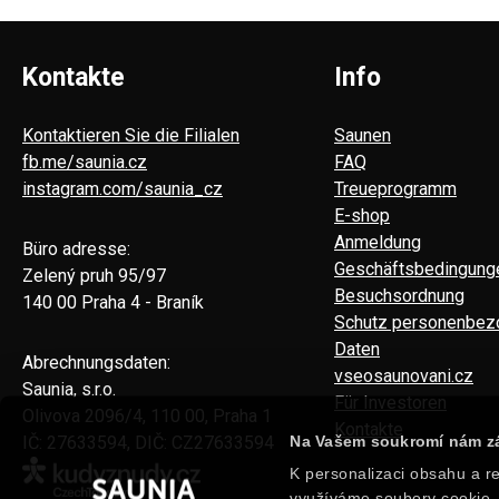
Kontakte
Info
Kontaktieren Sie die Filialen
Saunen
fb.me/saunia.cz
FAQ
instagram.com/saunia_cz
Treueprogramm
E-shop
Anmeldung
Büro adresse:
Geschäftsbedingung
Zelený pruh 95/97
Besuchsordnung
140 00 Praha 4 - Braník
Schutz personenbez
Daten
Abrechnungsdaten:
vseosaunovani.cz
Saunia, s.r.o.
Für Investoren
Olivova 2096/4, 110 00, Praha 1
Kontakte
Na Vašem soukromí nám zá
IČ: 27633594, DIČ: CZ27633594
K personalizaci obsahu a re
využíváme soubory cookie. 