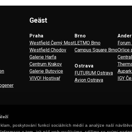
Geäst
Praha
Brno
Ande
Westfield Černý Most
LETMO Brno
Forum 
Westfield Chodov
Campus Square Brno
Orlice
Galerie Harfa
Centra
Centrum Krakov
Therma
Ostrava
en
Galerie Butovice
Aupark
FUTURUM Ostrava
VIVO! Hostivař
IGY Če
Avion Ostrava
ogener
leží
klam, poskytování funkcí sociálních médií a analýze naší návštěv
Informace o tom, jak náš web využíváme, sdílíme se svými partne