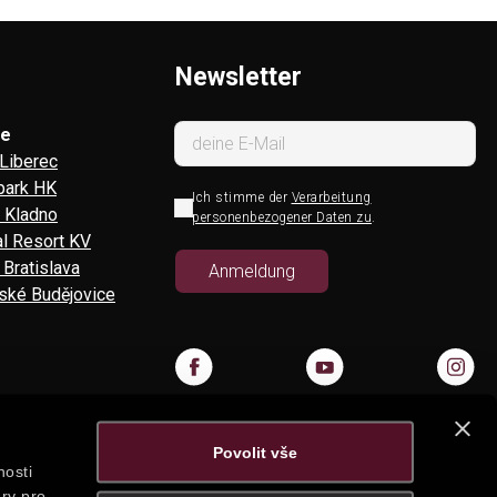
Newsletter
re
Liberec
 park HK
Ich stimme der
Verarbeitung
l Kladno
personenbezogener Daten zu
.
l Resort KV
 Bratislava
ské Budějovice
Povolit vše
nosti
ry pro