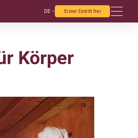
DE
Erster Eintritt frei
ür Körper