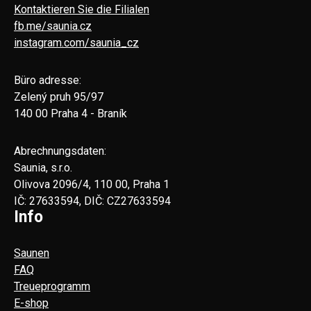
Kontaktieren Sie die Filialen
fb.me/saunia.cz
instagram.com/saunia_cz
Büro adresse:
Zelený pruh 95/97
140 00 Praha 4 - Braník
Abrechnungsdaten:
Saunia, s.r.o.
Olivova 2096/4, 110 00, Praha 1
IČ: 27633594, DIČ: CZ27633594
Info
Saunen
FAQ
Treueprogramm
E-shop