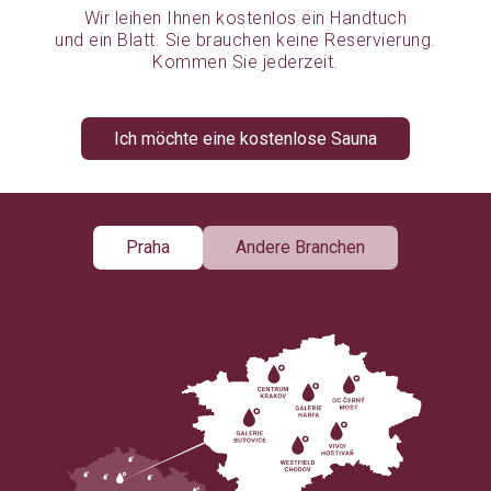
Wir leihen Ihnen kostenlos ein Handtuch
und ein Blatt. Sie brauchen keine Reservierung.
Kommen Sie jederzeit.
Ich möchte eine kostenlose Sauna
Praha
Andere Branchen