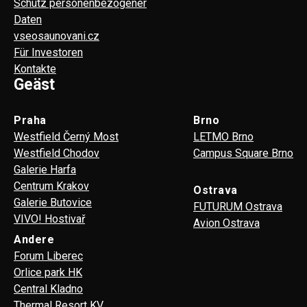
Schutz personenbezogener
Daten
vseosaunovani.cz
Für Investoren
Kontakte
Geäst
Praha
Brno
Westfield Černý Most
LETMO Brno
Westfield Chodov
Campus Square Brno
Galerie Harfa
Centrum Krakov
Ostrava
Galerie Butovice
FUTURUM Ostrava
VIVO! Hostivař
Avion Ostrava
Andere
Forum Liberec
Orlice park HK
Central Kladno
Thermal Resort KV