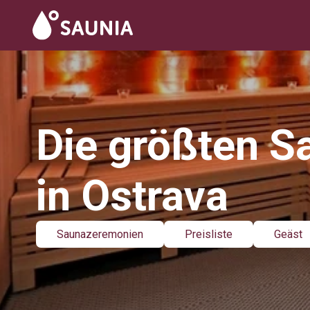
Die größten S
in Ostrava
Saunazeremonien
Preisliste
Geäst