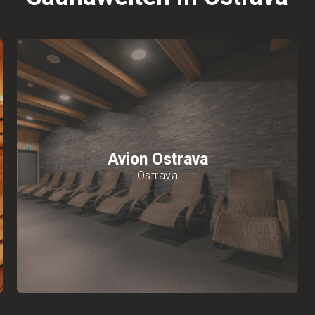
Avion Ostrava
Ostrava
5 Arten von Saunen
und
4 Kühlsysteme
Saunawelt auf einer Fläche von
650 m²
Zeitlich
begrenzter
Einlass
und kostenlose Parkplätze
Der Preis des Besuchs beinhaltet
die Miete von
Handtüchern und Bettwäsche
Mehr