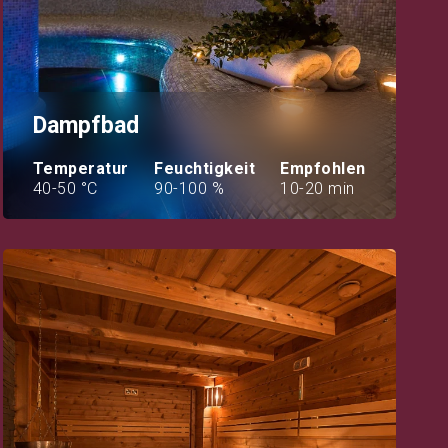
Dampfbad
Temperatur
Feuchtigkeit
Empfohlen
40-50 °C
90-100 %
10-20 min