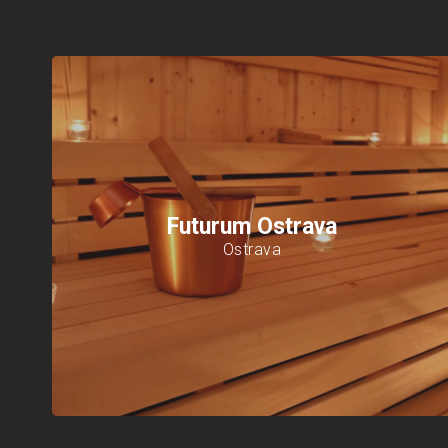
Futurum Ostrava
Ostrava
6 Arten von Saunen
und
5 Kühlsysteme
Saunawelt auf einer Fläche von
930 m²
Zeitlich
begrenzter
Einlass
und kostenlose Parkplätze
Der Preis des Besuchs beinhaltet
die Miete von
Handtüchern und Bettwäsche
Mehr