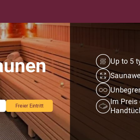
aunen
Up to 5 
Saunawel
Unbegren
Im Preis
Freier Eintritt
Handtüch