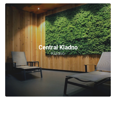
Central Kladno
Kladno
5 Arten von Saunen
und
4 Kühlsysteme
Saunawelt auf einer Fläche von
600 m²
Zeitlich
begrenzter
Einlass
und kostenlose Parkplätze
Der Preis des Besuchs beinhaltet
die Miete von
Handtüchern und Bettwäsche
Mehr