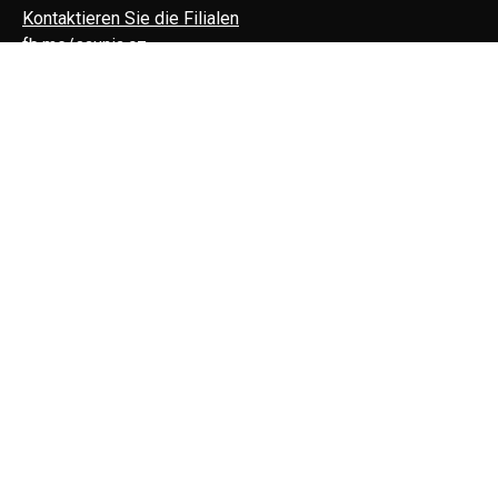
Kontaktieren Sie die Filialen
fb.me/saunia.cz
instagram.com/saunia_cz
Büro adresse:
Zelený pruh 95/97
140 00 Praha 4 - Braník
Abrechnungsdaten:
Saunia, s.r.o.
Olivova 2096/4, 110 00, Praha 1
IČ: 27633594, DIČ: CZ27633594
Info
Saunen
FAQ
Treueprogramm
E-shop