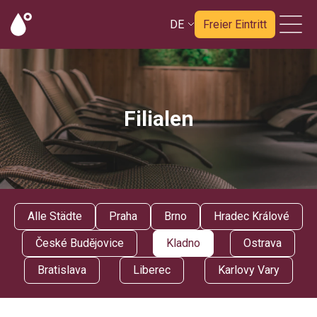
DE
Freier Eintritt
Filialen
Alle Städte
Praha
Brno
Hradec Králové
České Budějovice
Kladno
Ostrava
Bratislava
Liberec
Karlovy Vary