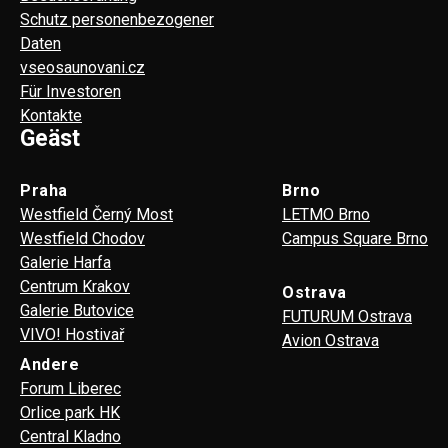
Schutz personenbezogener
Daten
vseosaunovani.cz
Für Investoren
Kontakte
Geäst
Praha
Brno
Westfield Černý Most
LETMO Brno
Westfield Chodov
Campus Square Brno
Galerie Harfa
Centrum Krakov
Ostrava
Galerie Butovice
FUTURUM Ostrava
VIVO! Hostivař
Avion Ostrava
Andere
Forum Liberec
Orlice park HK
Central Kladno