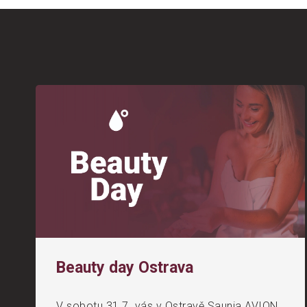
Beauty day Ostrava
V sobotu 31.7. vás v Ostravě Saunia AVION