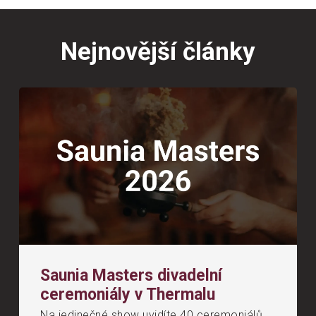
Nejnovější články
Saunia Masters divadelní
ceremoniály v Thermalu
Na jedinečné show uvidíte 40 ceremoniálů