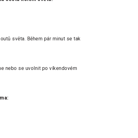
 koutů světa. Během pár minut se tak
dne nebo se uvolnit po víkendovém
rma: