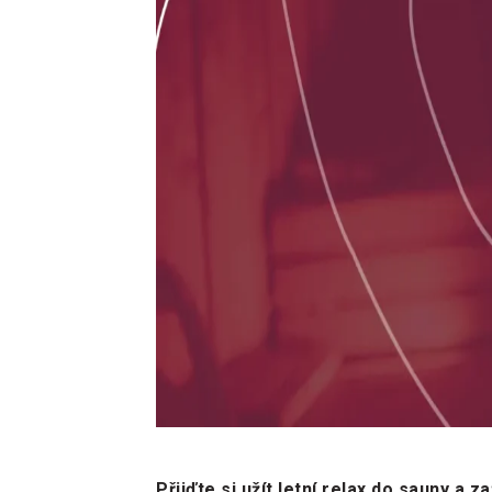
Přijďte si užít letní relax do sauny a 