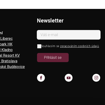
Newsletter
ní
Liberec
 park HK
Souhlasím se
zpracováním osobních údajů
.
l Kladno
l Resort KV
 Bratislava
ské Budějovice