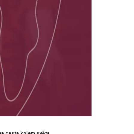
éma cesta kolem světa.