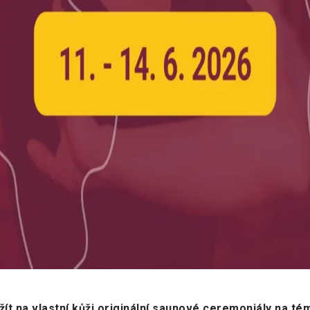
zažít na vlastní kůži originální saunové ceremoniály na t