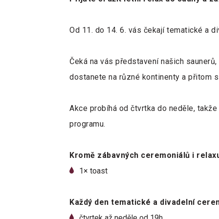
Od 11. do 14. 6. vás čekají tematické a d
Čeká na vás představení našich saunerů, k
dostanete na různé kontinenty a přitom s
Akce probíhá od čtvrtka do neděle, takž
programu.
Kromě zábavných ceremoniálů i relax
1× toast
Každý den tematické a divadelní cere
čtvrtek až neděle od 19h