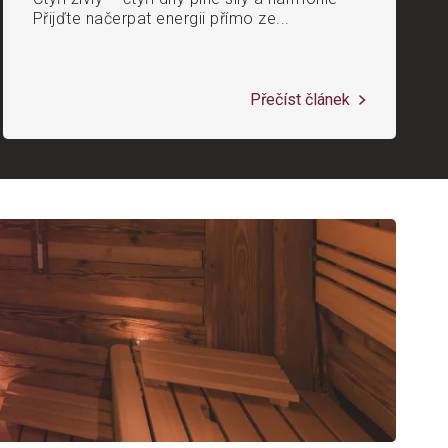
Přijďte načerpat energii přímo ze...
Přečíst článek