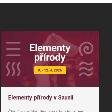
Elementy přírody v Saunii
Čtyři živly – čtyři dny plné síly a harmonie