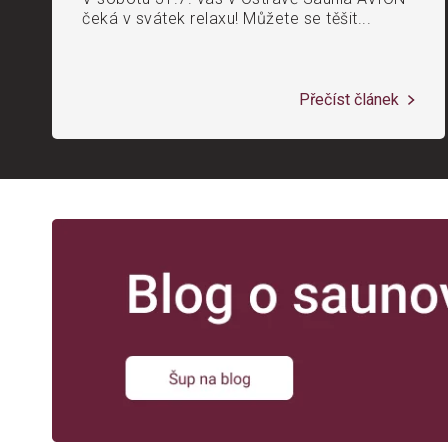
čeká v svátek relaxu! Můžete se těšit...
Přečíst článek