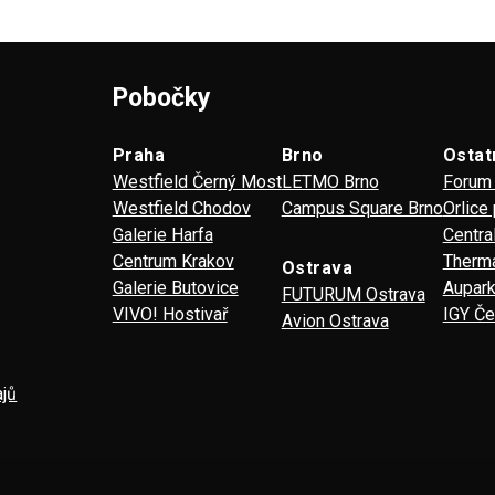
Pobočky
Praha
Brno
Ostat
Westfield Černý Most
LETMO Brno
Forum 
Westfield Chodov
Campus Square Brno
Orlice
Galerie Harfa
Centra
Centrum Krakov
Therma
Ostrava
Galerie Butovice
Aupark
FUTURUM Ostrava
VIVO! Hostivař
IGY Če
Avion Ostrava
ajů