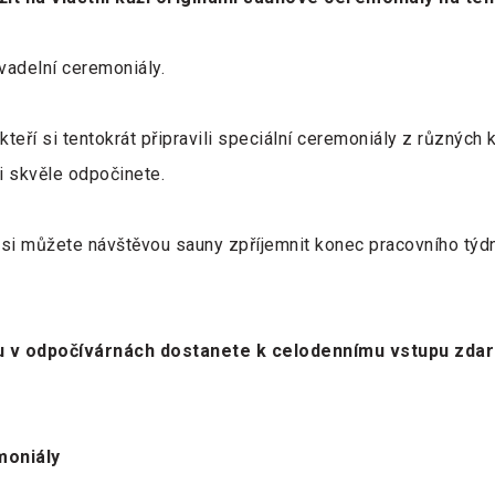
ivadelní ceremoniály.
teří si tentokrát připravili speciální ceremoniály z různých
i skvěle odpočinete.
e si můžete návštěvou sauny zpříjemnit konec pracovního tý
u v odpočívárnách dostanete k celodennímu vstupu zda
moniály