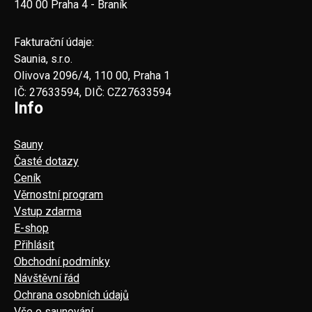
140 00 Praha 4 - Braník
Fakturační údaje:
Saunia, s.r.o.
Olivova 2096/4, 110 00, Praha 1
IČ: 27633594, DIČ: CZ27633594
Info
Sauny
Časté dotazy
Ceník
Věrnostní program
Vstup zdarma
E-shop
Přihlásit
Obchodní podmínky
Návštěvní řád
Ochrana osobních údajů
Vše o saunování