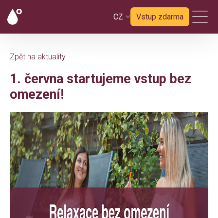
CZ
Vstup zdarma
Zpět na aktuality
1. června startujeme vstup bez
omezení!