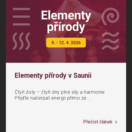
Elementy přírody v Saunii
Čtyři živly – čtyři dny plné síly a harmonie
Přijďte načerpat energii přímo ze...
Přečíst článek