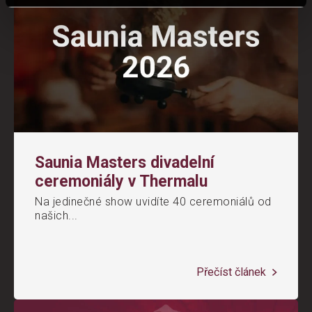
Saunia Masters divadelní
ceremoniály v Thermalu
Na jedinečné show uvidíte 40 ceremoniálů od
našich...
Přečíst článek