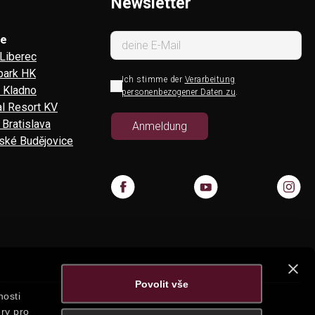
Newsletter
re
Liberec
 park HK
Ich stimme der
Verarbeitung
l Kladno
personenbezogener Daten zu
.
l Resort KV
 Bratislava
ské Budějovice
Povolit vše
nosti
ry pro