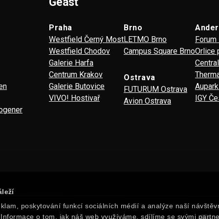
Geäst
Praha
Brno
Ande
Westfield Černý Most
LETMO Brno
Forum 
Westfield Chodov
Campus Square Brno
Orlice
Galerie Harfa
Centra
Centrum Krakov
Therma
Ostrava
en
Galerie Butovice
Aupark
FUTURUM Ostrava
VIVO! Hostivař
IGY Če
Avion Ostrava
ogener
leží
klam, poskytování funkcí sociálních médií a analýze naší návštěv
Informace o tom, jak náš web využíváme, sdílíme se svými partne