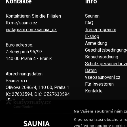
Kontakte
Info
Kontaktieren Sie die Filialen
Saunen
fb.me/saunia.cz
FAQ
instagram.com/saunia_cz
Treueprogramm
E-shop
Anmeldung
Büro adresse:
Geschäftsbedingung
Zelený pruh 95/97
Besuchsordnung
140 00 Praha 4 - Braník
Schutz personenbez
Daten
Abrechnungsdaten:
vseosaunovani.cz
Saunia, s.r.o.
Für Investoren
Olivova 2096/4, 110 00, Praha 1
Kontakte
IČ: 27633594, DIČ: CZ27633594
Na Vašem soukromí nám zá
K personalizaci obsahu a re
využíváme soubory cookie. 